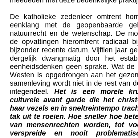
meededen met deze bedenkelijke praktij
De katholieke zedenleer omtrent homo
eenklang met de geopenbaarde gelo
natuurrecht en de wetenschap. De mo
de opvattingen hieromtrent radicaal bi
bijzonder recente datum. Vijftien jaar 
dergelijk dwangmatig door het estab
eenheidsdenken geen sprake. Wat de la
Westen is opgedrongen aan het gezon
samenleving wordt niet in de rest van 
integendeel.
Het is een morele kr
culturele avant garde die het chris
haar vezels en in sneltreintempo trac
tak uit te roeien. Hoe sneller hoe be
van mensenrechten worden, tot vo
verspreide en nooit problematis