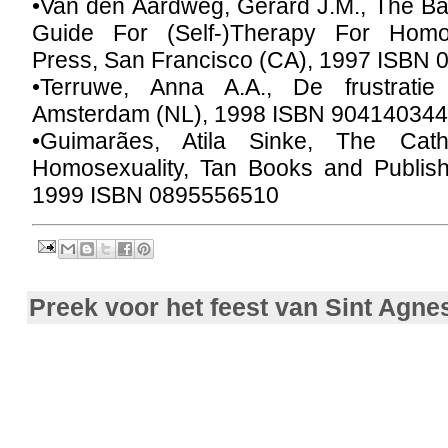
•Van den Aardweg, Gerard J.M., The Batt
Guide For (Self-)Therapy For Homose
Press, San Francisco (CA), 1997 ISBN
•Terruwe, Anna A.A., De frustratie
Amsterdam (NL), 1998 ISBN 90414034
•Guimarães, Atila Sinke, The Cat
Homosexuality, Tan Books and Publishe
1999 ISBN 0895556510
Preek voor het feest van Sint Agne