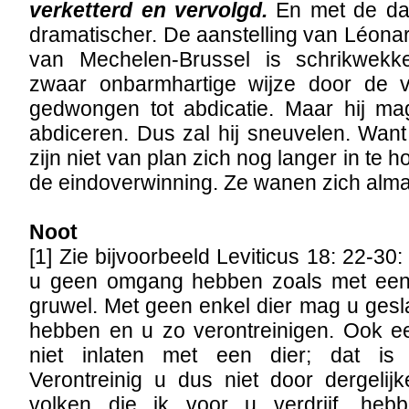
verketterd en vervolgd.
En met de dag
dramatischer. De aanstelling van Léonar
van Mechelen-Brussel is schrikwekk
zwaar onbarmhartige wijze door de vri
gedwongen tot abdicatie. Maar hij mag
abdiceren. Dus zal hij sneuvelen. Want
zijn niet van plan zich nog langer in te
de eindoverwinning. Ze wanen zich alma
Noot
[1] Zie bijvoorbeeld Leviticus 18: 22-3
u geen omgang hebben zoals met een 
gruwel. Met geen enkel dier mag u ge
hebben en u zo verontreinigen. Ook 
niet inlaten met een dier; dat is
Verontreinig u dus niet door dergelij
volken die ik voor u verdrijf, heb