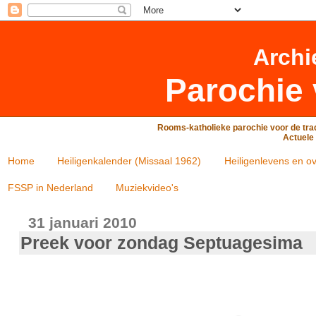
Archi
Parochie 
Rooms-katholieke parochie voor de trad
Actuele 
Home
Heiligenkalender (Missaal 1962)
Heiligenlevens en ov
FSSP in Nederland
Muziekvideo's
31 januari 2010
Preek voor zondag Septuagesima