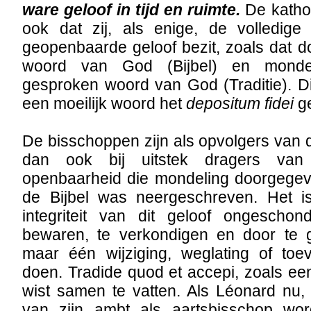
ware geloof in tijd en ruimte.
De kathol
ook dat zij, als enige, de volledig
geopenbaarde geloof bezit, zoals dat 
woord van God (Bijbel) en monde
gesproken woord van God (Traditie). Di
een moeilijk woord het
depositum fidei
g
De bisschoppen zijn als opvolgers van 
dan ook bij uitstek dragers va
openbaarheid die mondeling doorgegeve
de Bijbel was neergeschreven. Het 
integriteit van dit geloof ongescho
bewaren, te verkondigen en door te 
maar één wijziging, weglating of toe
doen. Tradide quod et accepi, zoals ee
wist samen te vatten. Als Léonard nu,
van zijn ambt als aartsbisschop wor