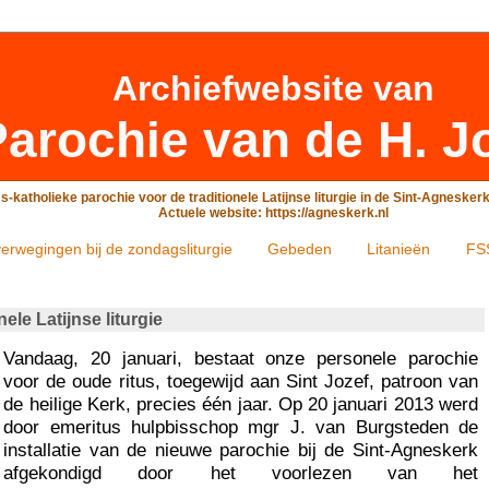
Archiefwebsite
van
arochie van de H. J
-katholieke parochie voor de traditionele Latijnse liturgie in de Sint-Agneske
Actuele website: https://agneskerk.nl
erwegingen bij de zondagsliturgie
Gebeden
Litanieën
FS
ele Latijnse liturgie
Vandaag, 20 januari, bestaat onze personele parochie
voor de oude ritus, toegewijd aan Sint Jozef, patroon van
de heilige Kerk, precies één jaar. Op 20 januari 2013 werd
door emeritus hulpbisschop mgr J. van Burgsteden de
installatie van de nieuwe parochie bij de Sint-Agneskerk
afgekondigd door het voorlezen van het