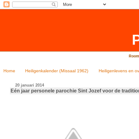
P
Rooms
Home
Heiligenkalender (Missaal 1962)
Heiligenlevens en ov
20 januari 2014
Eén jaar personele parochie Sint Jozef voor de tradition