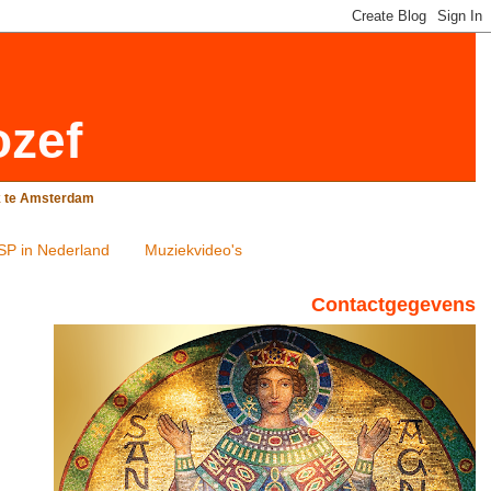
ozef
rk te Amsterdam
SP in Nederland
Muziekvideo's
Contactgegevens