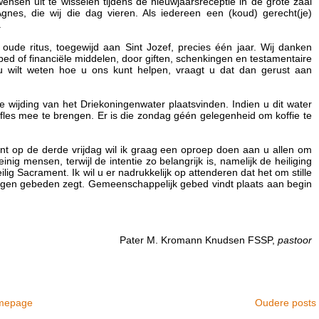
sen uit te wisselen tijdens de nieuwjaarsreceptie in de grote zaal
es, die wij die dag vieren. Als iedereen een (koud) gerecht(je)
.
ude ritus, toegewijd aan Sint Jozef, precies één jaar. Wij danken
bed of financiële middelen, door giften, schenkingen en testamentaire
 u wilt weten hoe u ons kunt helpen, vraagt u dat dan gerust aan
 wijding van het Driekoningenwater plaatsvinden. Indien u dit water
fles mee te brengen. Er is die zondag géén gelegenheid om koffie te
ent op de derde vrijdag wil ik graag een oproep doen aan u allen om
g mensen, terwijl de intentie zo belangrijk is, namelijk de heiliging
ig Sacrament. Ik wil u er nadrukkelijk op attenderen dat het om stille
eigen gebeden zegt. Gemeenschappelijk gebed vindt plaats aan begin
Pater M. Kromann Knudsen FSSP,
pastoor
mepage
Oudere posts