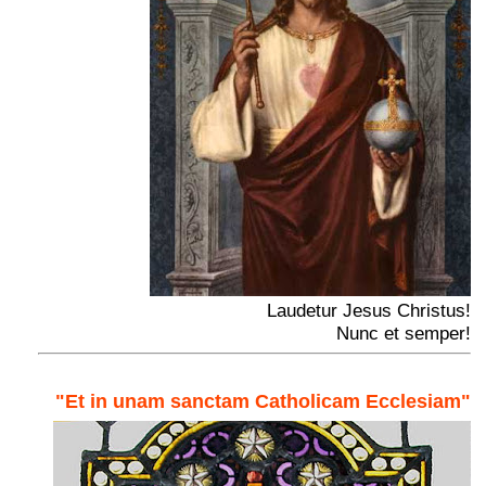
Laudetur Jesus Christus!
Nunc et semper!
"Et in unam sanctam Catholicam Ecclesiam"