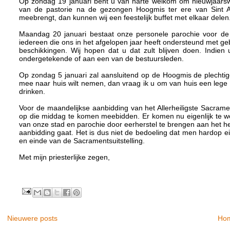
Op zondag 19 januari bent u van harte welkom om nieuwjaarswen
van de pastorie na de gezongen Hoogmis ter ere van Sint Agn
meebrengt, dan kunnen wij een feestelijk buffet met elkaar delen
Maandag 20 januari bestaat onze personele parochie voor de o
iedereen die ons in het afgelopen jaar heeft ondersteund met ge
beschikkingen. Wij hopen dat u dat zult blijven doen. Indien
ondergetekende of aan een van de bestuursleden.
Op zondag 5 januari zal aansluitend op de Hoogmis de plechtige
mee naar huis wilt nemen, dan vraag ik u om van huis een lege 
drinken.
Voor de maandelijkse aanbidding van het Allerheiligste Sacram
op die middag te komen meebidden. Er komen nu eigenlijk te weini
van onze stad en parochie door eerherstel te brengen aan het heil
aanbidding gaat. Het is dus niet de bedoeling dat men hardop 
en einde van de Sacramentsuitstelling.
Met mijn priesterlijke zegen,
Nieuwere posts
Ho