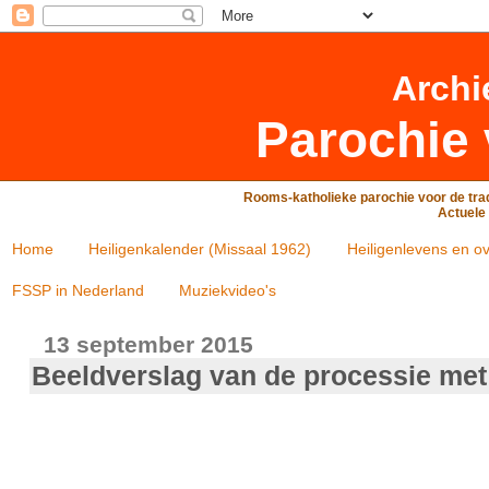
Archi
Parochie 
Rooms-katholieke parochie voor de trad
Actuele 
Home
Heiligenkalender (Missaal 1962)
Heiligenlevens en ov
FSSP in Nederland
Muziekvideo's
13 september 2015
Beeldverslag van de processie met