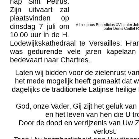
hap Sint Petrus.
Zijn uitvaart zal
plaatsvinden op
dinsdag 7 juli om
V.l.n.r. paus Benedictus XVI, pater J
pater Denis Coiffet F
10.00 uur in de H.
Lodewijkskathedraal te Versailles, Fran
was gedurende vele jaren kapelaan b
bedevaart naar Chartres.
Laten wij bidden voor de zielenrust van
het mede mogelijk heeft gemaakt dat w
dagelijks de traditionele Latijnse heilig
God, onze Vader, Gij zijt het geluk van
en het leven van hen die U tr
Door de dood en verrijzenis van Uw Z
verlost.