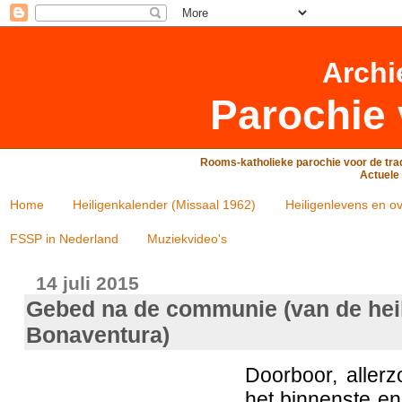
Archi
Parochie 
Rooms-katholieke parochie voor de trad
Actuele 
Home
Heiligenkalender (Missaal 1962)
Heiligenlevens en ov
FSSP in Nederland
Muziekvideo's
14 juli 2015
Gebed na de communie (van de hei
Bonaventura)
Doorboor, aller
het binnenste e