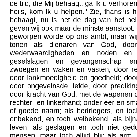
de tijd, die Mij behaagt, ga Ik u verhor
heils, kom Ik u helpen." Zie, thans is 
behaagt, nu is het de dag van het he
geven wij ook maar de minste aanstoot,
geworpen worde op ons ambt; maar wij 
tonen als dienaren van God, door
wederwaardigheden en noden en m
geselslagen en gevangenschap en
zwoegen en waken en vasten; door re
door lankmoedigheid en goedheid; door
door ongeveinsde liefde, door prediki
door kracht van God; met de wapenen d
rechter- en linkerhand; onder eer en s
of goede naam; als bedriegers, en toc
onbekend, en toch welbekend; als bijn
leven; als geslagen en toch niet ged
mensen, maar toch altijd blij; als arm