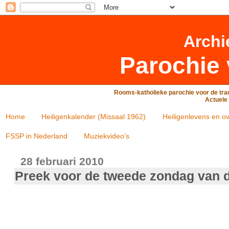
Archi
Parochie 
Rooms-katholieke parochie voor de trad
Actuele 
Home
Heiligenkalender (Missaal 1962)
Heiligenlevens en ov
FSSP in Nederland
Muziekvideo's
28 februari 2010
Preek voor de tweede zondag van 