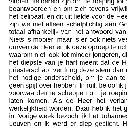
vinden die bereid zijn om de roeping tot 
beantwoorden en om zich tevens vrijwill
het celibaat, en dit uit liefde voor de He
zijn we niet alleen schatplichtig aan
totaal afhankelijk van het antwoord van
Niets is mooier, maar is er ook niets v
durven de Heer en ik deze oproep te ric
waarom niet, ook tot minder jongeren, die
het diepste van je hart meent dat de He
priesterschap, verdring deze stem dan n
het nodige onderscheid, om je aan te 
geen spijt over hebben. In ruil, beloof ik
voorwaarden te scheppen om je roeping
laten komen. Als de Heer het verlan
werkelijkheid worden. Daar heb ik het 
in. Vorige week bezocht ik het Johannes
Leuven en ik werd er diep gesticht. H