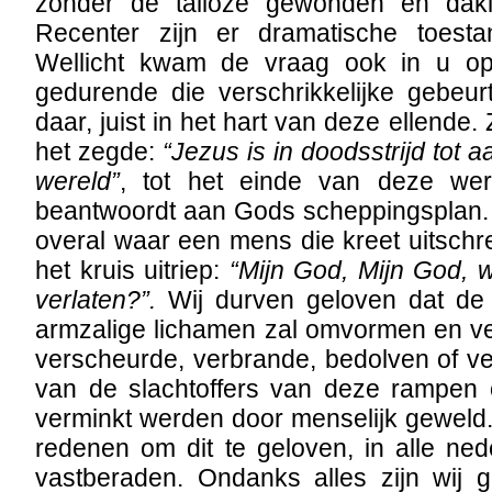
zonder de talloze gewonden en dakl
Recenter zijn er dramatische toest
Wellicht kwam de vraag ook in u o
gedurende die verschrikkelijke gebeur
daar, juist in het hart van deze ellende.
het zegde:
“Jezus is in doodsstrijd tot 
wereld”
, tot het einde van deze wer
beantwoordt aan Gods scheppingsplan.
overal waar een mens die kreet uitschre
het kruis uitriep:
“Mijn God, Mijn God, 
verlaten?”.
Wij durven geloven dat de
armzalige lichamen zal omvormen en ve
verscheurde, verbrande, bedolven of ve
van de slachtoffers van deze rampen 
verminkt werden door menselijk geweld
redenen om dit te geloven, in alle ne
vastberaden. Ondanks alles zijn wij