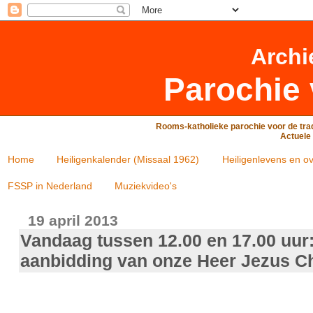
Archi
Parochie 
Rooms-katholieke parochie voor de trad
Actuele 
Home
Heiligenkalender (Missaal 1962)
Heiligenlevens en ov
FSSP in Nederland
Muziekvideo's
19 april 2013
Vandaag tussen 12.00 en 17.00 uur:
aanbidding van onze Heer Jezus Ch