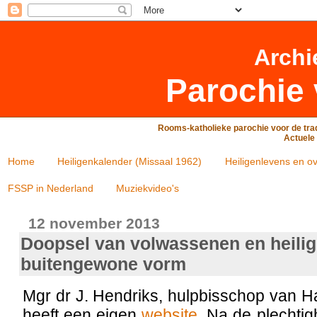
Archi
Parochie 
Rooms-katholieke parochie voor de trad
Actuele 
Home
Heiligenkalender (Missaal 1962)
Heiligenlevens en ov
FSSP in Nederland
Muziekvideo's
12 november 2013
Doopsel van volwassenen en heilig
buitengewone vorm
Mgr dr J. Hendriks, hulpbisschop van 
heeft een eigen
website
. Na de plechti