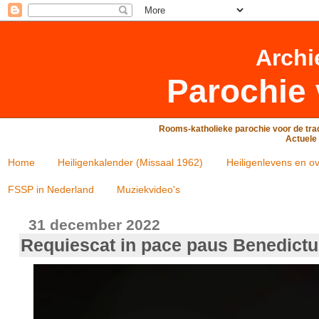
Archi
Parochie 
Rooms-katholieke parochie voor de trad
Actuele 
Home
Heiligenkalender (Missaal 1962)
Heiligenlevens en ov
FSSP in Nederland
Muziekvideo's
31 december 2022
Requiescat in pace paus Benedictu