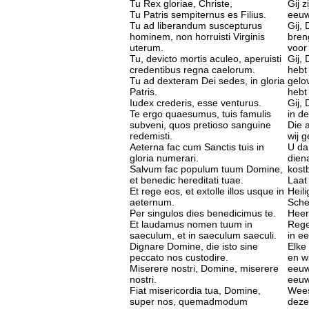
Tu Rex gloriae, Christe,
Gij z
Tu Patris sempiternus es Filius.
eeuw
Tu ad liberandum suscepturus
Gij,
hominem, non horruisti Virginis
bren
uterum.
voor
Tu, devicto mortis aculeo, aperuisti
Gij,
credentibus regna caelorum.
hebt
Tu ad dexteram Dei sedes, in gloria
gelo
Patris.
hebt
Iudex crederis, esse venturus.
Gij,
Te ergo quaesumus, tuis famulis
in d
subveni, quos pretioso sanguine
Die 
redemisti.
wij g
Aeterna fac cum Sanctis tuis in
U da
gloria numerari.
dien
Salvum fac populum tuum Domine,
kost
et benedic hereditati tuae.
Laat
Et rege eos, et extolle illos usque in
Heil
aeternum.
Sche
Per singulos dies benedicimus te.
Heer
Et laudamus nomen tuum in
Rege
saeculum, et in saeculum saeculi.
in e
Dignare Domine, die isto sine
Elke
peccato nos custodire.
en w
Miserere nostri, Domine, miserere
eeuw
nostri.
eeuw
Fiat misericordia tua, Domine,
Wees
super nos, quemadmodum
deze