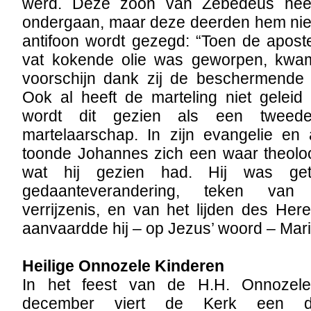
werd. Deze zoon van Zebedeüs heef
ondergaan, maar deze deerden hem niet
antifoon wordt gezegd: “Toen de apost
vat kokende olie was geworpen, kwam
voorschijn dank zij de beschermende
Ook al heeft de marteling niet geleid 
wordt dit gezien als een twee
martelaarschap. In zijn evangelie en 
toonde Johannes zich een waar theolo
wat hij gezien had. Hij was get
gedaanteverandering, teken van
verrijzenis, en van het lijden des Her
aanvaardde hij – op Jezus’ woord – Mari
Heilige Onnozele Kinderen
In het feest van de H.H. Onnozel
december viert de Kerk een 