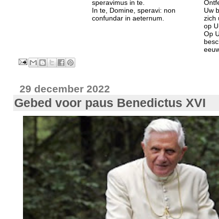
speravimus in te.
Ontf
In te, Domine, speravi: non
Uw b
confundar in aeternum.
zich 
op U
Op U
besc
eeuw
29 december 2022
Gebed voor paus Benedictus XVI