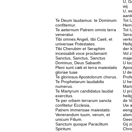
U, Go
wij.
U, e
aard
Te Deum laudamus: te Dominum
Tot 
confitemur.
Heme
Te aeternum Patrem omnis terra
Tot 
veneratur.
Sera
Tibi omnes Angeli, tibi Caeli, et
verk
universae Potestates.
Heili
Tibi Cherubim et Seraphim
der 
incessabili voce proclamant:
Vol 
Sanctus, Sanctus, Sanctus
maje
Dominus, Deus Sabaoth.
U lo
Pleni sunt cæli et terra maiestatis
Apos
gloriae tuae.
U de
Te gloriosus Apostolorum chorus.
Prof
Te Prophetarum laudabilis
U he
numerus.
Mart
Te Martyrum candidatus laudat
U pri
exercitus.
heili
Te per orbem terrarum sancta
de Va
confitetur Ecclesia,
Uw a
Patrem immensae maiestatis:
eeng
Venerandum tuum, verum, et
alsm
unicum Filium.
Gees
Sanctum quoque Paraclitum
Gij z
Spiritum.
Chri