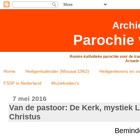
Archi
Parochie 
Rooms-katholieke parochie voor de trad
Actuele 
Home
Heiligenkalender (Missaal 1962)
Heiligenlevens en ov
FSSP in Nederland
Muziekvideo's
7 mei 2016
Van de pastoor: De Kerk, mystiek 
Christus
Beminde