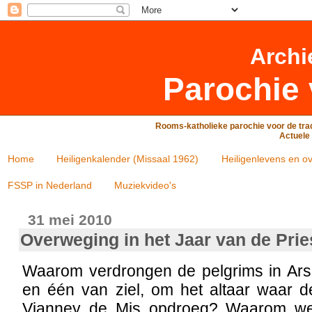
Archi
Parochie 
Rooms-katholieke parochie voor de trad
Actuele 
Home
Heiligenkalender (Missaal 1962)
Heiligenlevens en ov
FSSP in Nederland
Muziekvideo's
31 mei 2010
Overweging in het Jaar van de Prie
Waarom verdrongen de pelgrims in Ars 
en één van ziel, om het altaar waar d
Vianney de Mis opdroeg? Waarom we