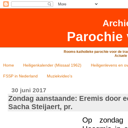
Archi
Parochie 
Rooms-katholieke parochie voor de trad
Actuele 
Home
Heiligenkalender (Missaal 1962)
Heiligenlevens en ov
FSSP in Nederland
Muziekvideo's
30 juni 2017
Zondag aanstaande: Eremis door e
Sacha Steijaert, pr.
Op zondag 