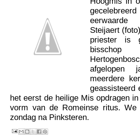
Hoogmis in o
gecelebr
eerwaard
Steijaert (foto)
priester is
bisscho
Hertogen
afgelopen j
meerdere ker
geassisteerd 
het eerst de heilige Mis opdragen i
vorm van de Romeinse ritus. We 
zondag na Pinksteren.