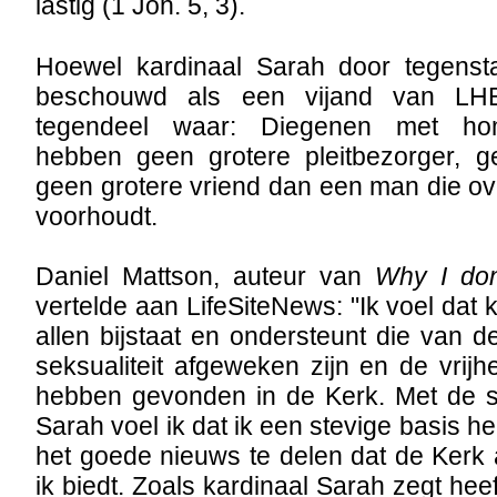
lastig (1 Joh. 5, 3).
Hoewel kardinaal Sarah door tegenst
beschouwd als een vijand van LHBT
tegendeel waar: Diegenen met hom
hebben geen grotere pleitbezorger, g
geen grotere vriend dan een man die o
voorhoudt.
Daniel Mattson, auteur van
Why I don
vertelde aan LifeSiteNews: "Ik voel dat
allen bijstaat en ondersteunt die van d
seksualiteit afgeweken zijn en de vrij
hebben gevonden in de Kerk. Met de s
Sarah voel ik dat ik een stevige basis 
het goede nieuws te delen dat de Kerk
ik biedt. Zoals kardinaal Sarah zegt hee