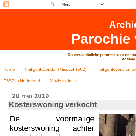
Archi
Parochie 
Rooms-katholieke parochie voor de trad
Actuele 
Home
Heiligenkalender (Missaal 1962)
Heiligenlevens en ov
FSSP in Nederland
Muziekvideo's
28 mei 2019
Kosterswoning verkocht
De voormalige
kosterswoning achter