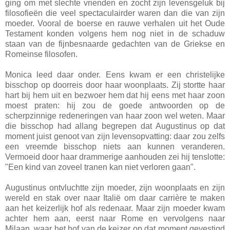
ging om met slechte vrienden en zocht zijn levensgeluk bij
filosofieën die veel spectaculairder waren dan die van zijn
moeder. Vooral de boerse en rauwe verhalen uit het Oude
Testament konden volgens hem nog niet in de schaduw
staan van de fijnbesnaarde gedachten van de Griekse en
Romeinse filosofen.
Monica leed daar onder. Eens kwam er een christelijke
bisschop op doorreis door haar woonplaats. Zij stortte haar
hart bij hem uit en bezwoer hem dat hij eens met haar zoon
moest praten: hij zou de goede antwoorden op de
scherpzinnige redeneringen van haar zoon wel weten. Maar
die bisschop had allang begrepen dat Augustinus op dat
moment juist genoot van zijn levensopvatting: daar zou zelfs
een vreemde bisschop niets aan kunnen veranderen.
Vermoeid door haar drammerige aanhouden zei hij tenslotte:
"Een kind van zoveel tranen kan niet verloren gaan".
Augustinus ontvluchtte zijn moeder, zijn woonplaats en zijn
wereld en stak over naar Italië om daar carrière te maken
aan het keizerlijk hof als redenaar. Maar zijn moeder kwam
achter hem aan, eerst naar Rome en vervolgens naar
Milaan, waar het hof van de keizer op dat moment gevestigd