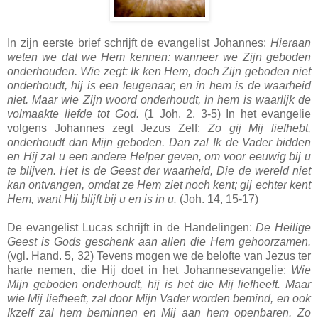
In zijn eerste brief schrijft de evangelist Johannes:
Hieraan
weten we dat we Hem kennen: wanneer we Zijn geboden
onderhouden. Wie zegt: Ik ken Hem, doch Zijn geboden niet
onderhoudt, hij is een leugenaar, en in hem is de waarheid
niet. Maar wie Zijn woord onderhoudt, in hem is waarlijk de
volmaakte liefde tot God.
(1 Joh. 2, 3-5) In het evangelie
volgens Johannes zegt Jezus Zelf:
Zo gij Mij liefhebt,
onderhoudt dan Mijn geboden. Dan zal Ik de Vader bidden
en Hij zal u een andere Helper geven, om voor eeuwig bij u
te blijven. Het is de Geest der waarheid, Die de wereld niet
kan ontvangen, omdat ze Hem ziet noch kent; gij echter kent
Hem, want Hij blijft bij u en is in u.
(Joh. 14, 15-17)
De evangelist Lucas schrijft in de Handelingen:
De Heilige
Geest is Gods geschenk aan allen die Hem gehoorzamen.
(vgl. Hand. 5, 32) Tevens mogen we de belofte van Jezus ter
harte nemen, die Hij doet in het Johannesevangelie:
Wie
Mijn geboden onderhoudt, hij is het die Mij liefheeft. Maar
wie Mij liefheeft, zal door Mijn Vader worden bemind, en ook
Ikzelf zal hem beminnen en Mij aan hem openbaren. Zo