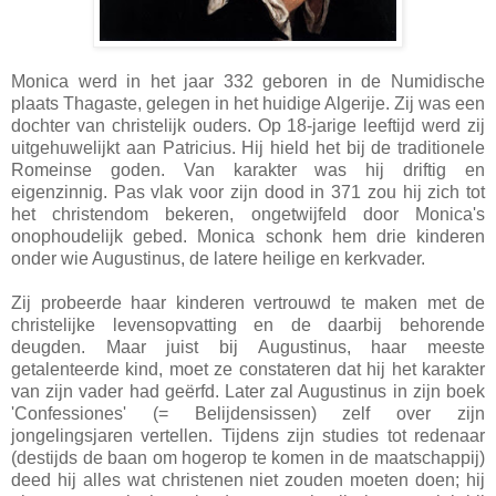
Monica werd in het jaar 332 geboren in de Numidische
plaats Thagaste, gelegen in het huidige Algerije. Zij was een
dochter van christelijk ouders. Op 18-jarige leeftijd werd zij
uitgehuwelijkt aan Patricius. Hij hield het bij de traditionele
Romeinse goden. Van karakter was hij driftig en
eigenzinnig. Pas vlak voor zijn dood in 371 zou hij zich tot
het christendom bekeren, ongetwijfeld door Monica's
onophoudelijk gebed. Monica schonk hem drie kinderen
onder wie Augustinus, de latere heilige en kerkvader.
Zij probeerde haar kinderen vertrouwd te maken met de
christelijke levensopvatting en de daarbij behorende
deugden. Maar juist bij Augustinus, haar meeste
getalenteerde kind, moet ze constateren dat hij het karakter
van zijn vader had geërfd. Later zal Augustinus in zijn boek
'Confessiones' (= Belijdensissen) zelf over zijn
jongelingsjaren vertellen. Tijdens zijn studies tot redenaar
(destijds de baan om hogerop te komen in de maatschappij)
deed hij alles wat christenen niet zouden moeten doen; hij