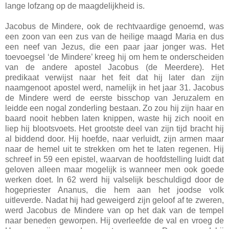
lange lofzang op de maagdelijkheid is.
Jacobus de Mindere, ook de rechtvaardige genoemd, was
een zoon van een zus van de heilige maagd Maria en dus
een neef van Jezus, die een paar jaar jonger was. Het
toevoegsel ‘de Mindere’ kreeg hij om hem te onderscheiden
van de andere apostel Jacobus (de Meerdere). Het
predikaat verwijst naar het feit dat hij later dan zijn
naamgenoot apostel werd, namelijk in het jaar 31. Jacobus
de Mindere werd de eerste bisschop van Jeruzalem en
leidde een nogal zonderling bestaan. Zo zou hij zijn haar en
baard nooit hebben laten knippen, waste hij zich nooit en
liep hij blootsvoets. Het grootste deel van zijn tijd bracht hij
al biddend door. Hij hoefde, naar verluidt, zijn armen maar
naar de hemel uit te strekken om het te laten regenen. Hij
schreef in 59 een epistel, waarvan de hoofdstelling luidt dat
geloven alleen maar mogelijk is wanneer men ook goede
werken doet. In 62 werd hij valselijk beschuldigd door de
hogepriester Ananus, die hem aan het joodse volk
uitleverde. Nadat hij had geweigerd zijn geloof af te zweren,
werd Jacobus de Mindere van op het dak van de tempel
naar beneden geworpen. Hij overleefde de val en vroeg de