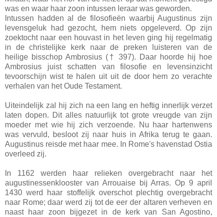
was en waar haar zoon intussen leraar was geworden.
Intussen hadden al de filosofieën waarbij Augustinus zijn
levensgeluk had gezocht, hem niets opgeleverd. Op zijn
zoektocht naar een houvast in het leven ging hij regelmatig
in de christelijke kerk naar de preken luisteren van de
heilige bisschop Ambrosius († 397). Daar hoorde hij hoe
Ambrosius juist schatten van filosofie en levensinzicht
tevoorschijn wist te halen uit uit de door hem zo verachte
verhalen van het Oude Testament.
Uiteindelijk zal hij zich na een lang en heftig innerlijk verzet
laten dopen. Dit alles natuurlijk tot grote vreugde van zijn
moeder met wie hij zich verzoende. Nu haar hartenwens
was vervuld, besloot zij naar huis in Afrika terug te gaan.
Augustinus reisde met haar mee. In Rome's havenstad Ostia
overleed zij.
In 1162 werden haar relieken overgebracht naar het
augustinessenklooster van Arrouaise bij Arras. Op 9 april
1430 werd haar stoffelijk overschot plechtig overgebracht
naar Rome; daar werd zij tot de eer der altaren verheven en
naast haar zoon bijgezet in de kerk van San Agostino,