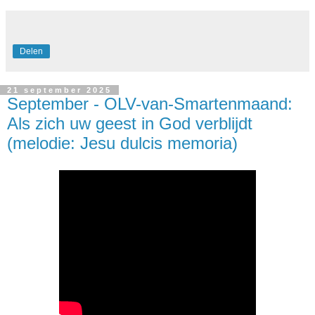
Delen
21 september 2025
September - OLV-van-Smartenmaand:
Als zich uw geest in God verblijdt
(melodie: Jesu dulcis memoria)