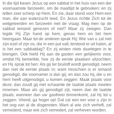
In die tijd kwam Jezus op een sabbat in het huis van een der
voornaamste farizeeën, om de maaltijd te gebruiken; en zij
letten zeer scherp op Hem. En zie, daar stond voor Hem een
man, die aan waterzucht leed. En Jezus richtte Zich tot de
wetgeleerden en farizeeën met de vraag: Mag men op de
sabbat iemand genezen of niet? Maar zij zwegen. Dan
legde Hij Zijn hand op hem, genas hem en liet hem
heengaan. Maar tot de anderen sprak Hij: Wie van u zal niet
zijn ezel of zijn os, die in een put valt, terstond er uit halen, al
is het een sabbatdag? En zij wisten niets daartegen in te
brengen. Ook hield Hij aan de gasten een gelijkenis voor,
omdat Hij bemerkte, hoe zij de eerste plaatsen uitzochten;
en Hij sprak tot hen: Als gij ter bruiloft wordt genodigd, neem
dan niet de eerste plaats in; want misschien is er iemand
genodigd, die voornamer is dan gij; en dan zou hij, die u en
hem heeft uitgenodigd, u komen zeggen: Maak plaats voor
deze; dan zoudt gij met schaamte de laatste plaats moeten
innemen. Maar als gij genodigd zijt, neem dan de laatste
plaats; wanneer dan uw gastheer binnenkomt, zal hij tot u
zeggen: Vriend, ga hoger op! Dat zal een eer voor u zijn in
het oog van al de disgenoten. Want al wie zich verheft, zal
vernederd, maar wie zich vernedert, zal verheven worden.