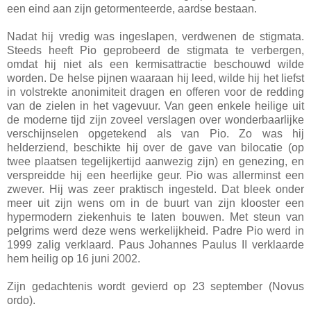
een eind aan zijn getormenteerde, aardse bestaan.
Nadat hij vredig was ingeslapen, verdwenen de stigmata.
Steeds heeft Pio geprobeerd de stigmata te verbergen,
omdat hij niet als een kermisattractie beschouwd wilde
worden. De helse pijnen waaraan hij leed, wilde hij het liefst
in volstrekte anonimiteit dragen en offeren voor de redding
van de zielen in het vagevuur. Van geen enkele heilige uit
de moderne tijd zijn zoveel verslagen over wonderbaarlijke
verschijnselen opgetekend als van Pio. Zo was hij
helderziend, beschikte hij over de gave van bilocatie (op
twee plaatsen tegelijkertijd aanwezig zijn) en genezing, en
verspreidde hij een heerlijke geur. Pio was allerminst een
zwever. Hij was zeer praktisch ingesteld. Dat bleek onder
meer uit zijn wens om in de buurt van zijn klooster een
hypermodern ziekenhuis te laten bouwen. Met steun van
pelgrims werd deze wens werkelijkheid. Padre Pio werd in
1999 zalig verklaard. Paus Johannes Paulus II verklaarde
hem heilig op 16 juni 2002.
Zijn gedachtenis wordt gevierd op 23 september (Novus
ordo).