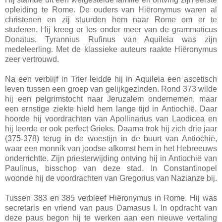
opleiding te Rome. De ouders van Hiëronymus waren al
christenen en zij stuurden hem naar Rome om er te
studeren. Hij kreeg er les onder meer van de grammaticus
Donatus. Tyrannius Rufinus van Aquileia was zijn
medeleerling. Met de klassieke auteurs raakte Hiëronymus
zeer vertrouwd.
Na een verblijf in Trier leidde hij in Aquileia een ascetisch
leven tussen een groep van gelijkgezinden. Rond 373 wilde
hij een pelgrimstocht naar Jeruzalem ondernemen, maar
een ernstige ziekte hield hem lange tijd in Antiochië. Daar
hoorde hij voordrachten van Apollinarius van Laodicea en
hij leerde er ook perfect Grieks. Daarna trok hij zich drie jaar
(375-378) terug in de woestijn in de buurt van Antiochië,
waar een monnik van joodse afkomst hem in het Hebreeuws
onderrichtte. Zijn priesterwijding ontving hij in Antiochië van
Paulinus, bisschop van deze stad. In Constantinopel
woonde hij de voordrachten van Gregorius van Nazianze bij.
Tussen 383 en 385 verbleef Hiëronymus in Rome. Hij was
secretaris en vriend van paus Damasus I. In opdracht van
deze paus begon hij te werken aan een nieuwe vertaling