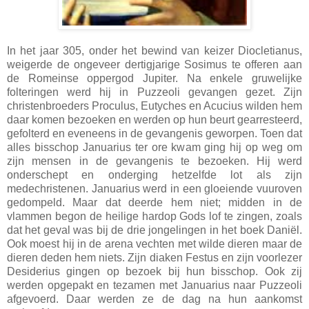
In het jaar 305, onder het bewind van keizer Diocletianus,
weigerde de ongeveer dertigjarige Sosimus te offeren aan
de Romeinse oppergod Jupiter. Na enkele gruwelijke
folteringen werd hij in Puzzeoli gevangen gezet. Zijn
christenbroeders Proculus, Eutyches en Acucius wilden hem
daar komen bezoeken en werden op hun beurt gearresteerd,
gefolterd en eveneens in de gevangenis geworpen. Toen dat
alles bisschop Januarius ter ore kwam ging hij op weg om
zijn mensen in de gevangenis te bezoeken. Hij werd
onderschept en onderging hetzelfde lot als zijn
medechristenen. Januarius werd in een gloeiende vuuroven
gedompeld. Maar dat deerde hem niet; midden in de
vlammen begon de heilige hardop Gods lof te zingen, zoals
dat het geval was bij de drie jongelingen in het boek Daniël.
Ook moest hij in de arena vechten met wilde dieren maar de
dieren deden hem niets. Zijn diaken Festus en zijn voorlezer
Desiderius gingen op bezoek bij hun bisschop. Ook zij
werden opgepakt en tezamen met Januarius naar Puzzeoli
afgevoerd. Daar werden ze de dag na hun aankomst