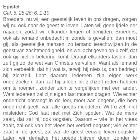
Epistel
Gal. 5, 25-26; 6, 1-10
Broeders, nu wij een geestelijk leven in ons dragen, zorgen
wij nu ook naar de geest te leven. Laten wij geen ijdele eer
najagen, zodat wij elkander tergen of benijden. Broeders,
ook als iemand onbedacht in zonde is gevallen, dan moet
gij, als geestelijke mensen, zo iemand terechtwijzen in de
geest van zachtmoedigheid, en wel acht geven op u zelf, dat
ook gij niet in bekoring komt. Draagt elkanders lasten; dan
zult gij zo de wet van Christus vervullen. Want als iemand
zich verbeeldt, dat hij wat is, terwijl hij niets is, dan bedriegt
hij zichzelf. Laat daarom iedereen zijn eigen werk
onderzoeken; dan zal hij alleen bij zichzelf reden hebben
om te roemen, zonder zich te vergelijken met een ander.
Want iedereen zal zijn eigen last moeten dragen. Wie echter
onderricht ontvangt in de leer, moet aan degene, die hem
onderricht geeft, van alle goeds meedelen. Wilt u zelf niet
misleiden; God laat niet met Zich spotten. Wat de mens
zaait, dat zal hij ook oogsten. Daarom – wie in het vlees
zaait, zal ook van het vlees het verderf oogsten; wie echter
zaait in de geest, zal van de geest eeuwig leven oogsten.
Laten wij derhalve het goede blijven doen, zonder te