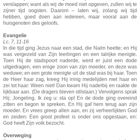
verslappen; want als wij de moed niet opgeven, zullen wij te
zijner tijd oogsten. Daarom – laten wij, zolang wij tijd
hebben, goed doen aan iedereen, maar vooral aan de
huisgenoten des geloofs.
Evangelie
Lc. 7, 11-16
In die tijd ging Jezus naar een stad, die Naïm heette; en Hij
was vergezeld van Zijn leerlingen en een talrijke menigte.
Toen Hij de stadspoort naderde, werd er juist een dode
uitgedragen, een enige zoon van zijn moeder, en deze was
weduwe; en een grote menigte uit de stad was bij haar. Toen
de Heer haar zag, kreeg Hij innig medelijden met haar en
zei tot haar: Ween niet! Dan kwam Hij naderbij en raakte de
lijkbaar aan. (De dragers bleven stilstaan.) Vervolgens sprak
Hij: Jongeling. Ik zeg u: sta op! En de dode ging overeind
zitten en begon te spreken. En Hij gaf hem terug aan zijn
moeder. En vrees greep allen aan, en zij verheerlijkten God
en zeiden: Een groot profeet is onder ons opgestaan, en:
God heeft Zijn volk bezocht.
Overweging