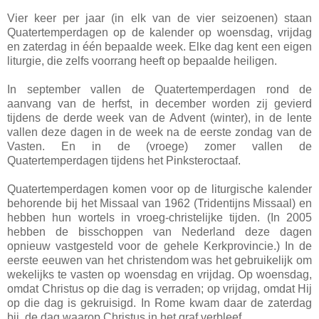
Vier keer per jaar (in elk van de vier seizoenen) staan
Quatertemperdagen op de kalender op woensdag, vrijdag
en zaterdag in één bepaalde week. Elke dag kent een eigen
liturgie, die zelfs voorrang heeft op bepaalde heiligen.
In september vallen de Quatertemperdagen rond de
aanvang van de herfst, in december worden zij gevierd
tijdens de derde week van de Advent (winter), in de lente
vallen deze dagen in de week na de eerste zondag van de
Vasten. En in de (vroege) zomer vallen de
Quatertemperdagen tijdens het Pinksteroctaaf.
Quatertemperdagen komen voor op de liturgische kalender
behorende bij het Missaal van 1962 (Tridentijns Missaal) en
hebben hun wortels in vroeg-christelijke tijden. (In 2005
hebben de bisschoppen van Nederland deze dagen
opnieuw vastgesteld voor de gehele Kerkprovincie.) In de
eerste eeuwen van het christendom was het gebruikelijk om
wekelijks te vasten op woensdag en vrijdag. Op woensdag,
omdat Christus op die dag is verraden; op vrijdag, omdat Hij
op die dag is gekruisigd. In Rome kwam daar de zaterdag
bij, de dag waarop Christus in het graf verbleef.