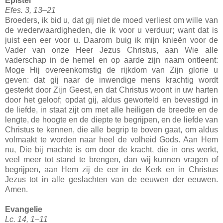
Epistel
Efes. 3, 13–21
Broeders, ik bid u, dat gij niet de moed verliest om wille van
de wederwaardigheden, die ik voor u verduur; want dat is
juist een eer voor u. Daarom buig ik mijn knieën voor de
Vader van onze Heer Jezus Christus, aan Wie alle
vaderschap in de hemel en op aarde zijn naam ontleent:
Moge Hij overeenkomstig de rijkdom van Zijn glorie u
geven: dat gij naar de inwendige mens krachtig wordt
gesterkt door Zijn Geest, en dat Christus woont in uw harten
door het geloof; opdat gij, aldus geworteld en bevestigd in
de liefde, in staat zijt om met alle heiligen de breedte en de
lengte, de hoogte en de diepte te begrijpen, en de liefde van
Christus te kennen, die alle begrip te boven gaat, om aldus
volmaakt te worden naar heel de volheid Gods. Aan Hem
nu, Die bij machte is om door de kracht, die in ons werkt,
veel meer tot stand te brengen, dan wij kunnen vragen of
begrijpen, aan Hem zij de eer in de Kerk en in Christus
Jezus tot in alle geslachten van de eeuwen der eeuwen.
Amen.
Evangelie
Lc. 14, 1–11