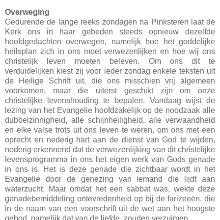
Overweging
Gedurende de lange reeks zondagen na Pinksteren laat de
Kerk ons in haar gebeden steeds opnieuw dezelfde
hoofdgedachten overwegen, namelijk hoe het goddelijke
heilsplan zich in ons moet verwezenlijken en hoe wij ons
christelijk leven moeten beleven. Om ons dit te
verduidelijken kiest zij voor ieder zondag enkele teksten uit
de Heilige Schrift uit, die ons misschien vrij algemeen
voorkomen, maar die uiterst geschikt zijn om onze
christelijke levenshouding te bepalen. Vandaag wijst de
lezing van het Evangelie hoofdzakelijk op de noodzaak alle
dubbelzinnigheid, alle schijnheiligheid, alle verwaandheid
en elke valse trots uit ons leven te weren, om ons met een
oprecht en nederig hart aan de dienst van God te wijden,
nederig erkennend dat de verwezenlijking van dit christelijke
levensprogramma in ons het eigen werk van Gods genade
in ons is. Het is deze genade die zichtbaar wordt in het
Evangelie door de genezing van iemand die lijdt aan
waterzucht. Maar omdat het een sabbat was, wekte deze
genadebemiddeling ontevredenheid op bij de farizeeën, die
in de naam van een voorschrift uit de wet aan het hoogste
gebod, namelijk dat van de liefde, zouden verzuimen.