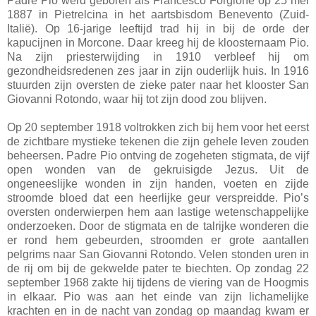
Padre Pio werd geboren als Francesco Forgione op 25 mei
1887 in Pietrelcina in het aartsbisdom Benevento (Zuid-
Italië). Op 16-jarige leeftijd trad hij in bij de orde der
kapucijnen in Morcone. Daar kreeg hij de kloosternaam Pio.
Na zijn priesterwijding in 1910 verbleef hij om
gezondheidsredenen zes jaar in zijn ouderlijk huis. In 1916
stuurden zijn oversten de zieke pater naar het klooster San
Giovanni Rotondo, waar hij tot zijn dood zou blijven.
Op 20 september 1918 voltrokken zich bij hem voor het eerst
de zichtbare mystieke tekenen die zijn gehele leven zouden
beheersen. Padre Pio ontving de zogeheten stigmata, de vijf
open wonden van de gekruisigde Jezus. Uit de
ongeneeslijke wonden in zijn handen, voeten en zijde
stroomde bloed dat een heerlijke geur verspreidde. Pio’s
oversten onderwierpen hem aan lastige wetenschappelijke
onderzoeken. Door de stigmata en de talrijke wonderen die
er rond hem gebeurden, stroomden er grote aantallen
pelgrims naar San Giovanni Rotondo. Velen stonden uren in
de rij om bij de gekwelde pater te biechten. Op zondag 22
september 1968 zakte hij tijdens de viering van de Hoogmis
in elkaar. Pio was aan het einde van zijn lichamelijke
krachten en in de nacht van zondag op maandag kwam er