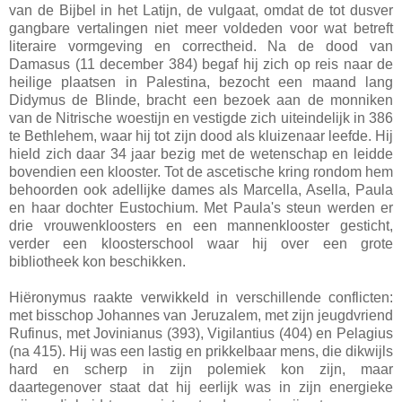
van de Bijbel in het Latijn, de vulgaat, omdat de tot dusver
gangbare vertalingen niet meer voldeden voor wat betreft
literaire vormgeving en correctheid. Na de dood van
Damasus (11 december 384) begaf hij zich op reis naar de
heilige plaatsen in Palestina, bezocht een maand lang
Didymus de Blinde, bracht een bezoek aan de monniken
van de Nitrische woestijn en vestigde zich uiteindelijk in 386
te Bethlehem, waar hij tot zijn dood als kluizenaar leefde. Hij
hield zich daar 34 jaar bezig met de wetenschap en leidde
bovendien een klooster. Tot de ascetische kring rondom hem
behoorden ook adellijke dames als Marcella, Asella, Paula
en haar dochter Eustochium. Met Paula's steun werden er
drie vrouwenkloosters en een mannenklooster gesticht,
verder een kloosterschool waar hij over een grote
bibliotheek kon beschikken.
Hiëronymus raakte verwikkeld in verschillende conflicten:
met bisschop Johannes van Jeruzalem, met zijn jeugdvriend
Rufinus, met Jovinianus (393), Vigilantius (404) en Pelagius
(na 415). Hij was een lastig en prikkelbaar mens, die dikwijls
hard en scherp in zijn polemiek kon zijn, maar
daartegenover staat dat hij eerlijk was in zijn energieke