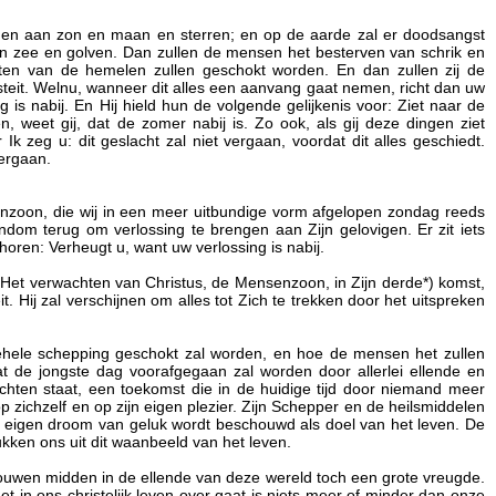
 komen aan zon en maan en sterren; en op de aarde zal er doodsangst
n zee en golven. Dan zullen de mensen het besterven van schrik en
en van de hemelen zullen geschokt worden. En dan zullen zij de
it. Welnu, wanneer dit alles een aanvang gaat nemen, richt dan uw
s nabij. En Hij hield hun de volgende gelijkenis voor: Ziet naar de
, weet gij, dat de zomer nabij is. Zo ook, als gij deze dingen ziet
Ik zeg u: dit geslacht zal niet vergaan, voordat dit alles geschiedt.
ergaan.
zoon, die wij in een meer uitbundige vorm afgelopen zondag reeds
om terug om verlossing te brengen aan Zijn gelovigen. Er zit iets
horen: Verheugt u, want uw verlossing is nabij.
t: Het verwachten van Christus, de Mensenzoon, in Zijn derde*) komst,
t. Hij zal verschijnen om alles tot Zich te trekken door het uitspreken
ehele schepping geschokt zal worden, en hoe de mensen het zullen
t de jongste dag voorafgegaan zal worden door allerlei ellende en
hten staat, een toekomst die in de huidige tijd door niemand meer
 zichzelf en op zijn eigen plezier. Zijn Schepper en de heilsmiddelen
e eigen droom van geluk wordt beschouwd als doel van het leven. De
kken ons uit dit waanbeeld van het leven.
trouwen midden in de ellende van deze wereld toch een grote vreugde.
het in ons christelijk leven over gaat is niets meer of minder dan onze