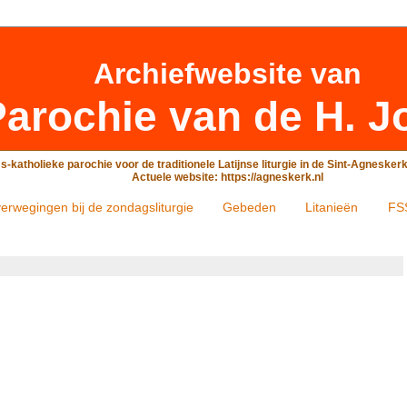
Archiefwebsite
van
arochie van de H. J
-katholieke parochie voor de traditionele Latijnse liturgie in de Sint-Agneske
Actuele website: https://agneskerk.nl
erwegingen bij de zondagsliturgie
Gebeden
Litanieën
FS