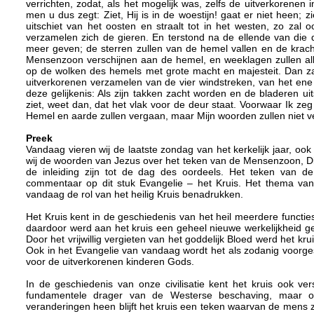
verrichten, zodat, als het mogelijk was, zelfs de uitverkorenen
men u dus zegt: Ziet, Hij is in de woestijn! gaat er niet heen; zi
uitschiet van het oosten en straalt tot in het westen, zo zal
verzamelen zich de gieren. En terstond na de ellende van die 
meer geven; de sterren zullen van de hemel vallen en de krac
Mensenzoon verschijnen aan de hemel, en weeklagen zullen al
op de wolken des hemels met grote macht en majesteit. Dan zal 
uitverkorenen verzamelen van de vier windstreken, van het ene
deze gelijkenis: Als zijn takken zacht worden en de bladeren uits
ziet, weet dan, dat het vlak voor de deur staat. Voorwaar Ik zeg
Hemel en aarde zullen vergaan, maar Mijn woorden zullen niet v
Preek
Vandaag vieren wij de laatste zondag van het kerkelijk jaar, o
wij de woorden van Jezus over het teken van de Mensenzoon, Die
de inleiding zijn tot de dag des oordeels. Het teken van 
commentaar op dit stuk Evangelie – het Kruis. Het thema van
vandaag de rol van het heilig Kruis benadrukken.
Het Kruis kent in de geschiedenis van het heil meerdere functi
daardoor werd aan het kruis een geheel nieuwe werkelijkheid 
Door het vrijwillig vergieten van het goddelijk Bloed werd het k
Ook in het Evangelie van vandaag wordt het als zodanig voorges
voor de uitverkorenen kinderen Gods.
In de geschiedenis van onze civilisatie kent het kruis ook ve
fundamentele drager van de Westerse beschaving, maar ook
veranderingen heen blijft het kruis een teken waarvan de mens z