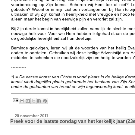
voorbereiding op Zijn komst. Behoren wij Hem toe of niet? Le
gebeden? Woont er in mijn ziel een verlangen om bij Hem te zij
uitmaken of wij Zijn komst in heerlijkheid met vreugde en hoop
alleen maar het begin van eeuwige pijn en verdriet zal zijn.
Bij Zijn derde komst in heerlijkheid zullen namelijk de slecht
eeuwige hellevuur. Voor wie Hem hebben liefgehad staan de p
de goddelijke heerlijkheid zal hun deel zijn.
Beminde gelovigen, leren wij uit de woorden van het heilig E
doden te oordelen. Gebruiken wij deze heilige Adventstijd om H
middelen te schenken die noodzakelijk zijn om heilig te worden.
----------
*) = De eerste komst van Christus vond plaats in de heilige Kers
komst vindt dagelijks plaats gedurende het bestaan van Zijn Kerk
onder de gedaanten van brood en wijn tegenwoordig komt, in elke
20 november 2011
Preek voor de laatste zondag van het kerkelijk jaar (2