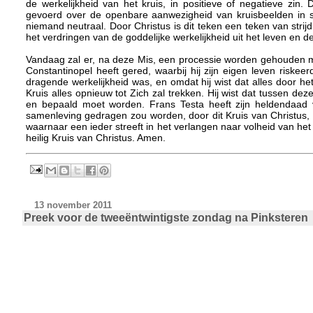
de werkelijkheid van het kruis, in positieve of negatieve zin
gevoerd over de openbare aanwezigheid van kruisbeelden in sc
niemand neutraal. Door Christus is dit teken een teken van str
het verdringen van de goddelijke werkelijkheid uit het leven en
Vandaag zal er, na deze Mis, een processie worden gehouden me
Constantinopel heeft gered, waarbij hij zijn eigen leven riske
dragende werkelijkheid was, en omdat hij wist dat alles door h
Kruis alles opnieuw tot Zich zal trekken. Hij wist dat tussen d
en bepaald moet worden. Frans Testa heeft zijn heldendaad v
samenleving gedragen zou worden, door dit Kruis van Christus, 
waarnaar een ieder streeft in het verlangen naar volheid van he
heilig Kruis van Christus. Amen.
13 november 2011
Preek voor de tweeëntwintigste zondag na Pinksteren