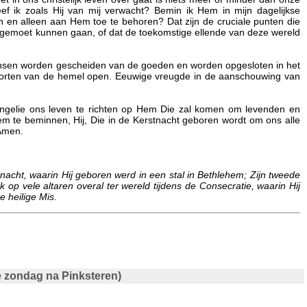
ef ik zoals Hij van mij verwacht? Bemin ik Hem in mijn dagelijkse
n en alleen aan Hem toe te behoren? Dat zijn de cruciale punten die
 tegemoet kunnen gaan, of dat de toekomstige ellende van deze wereld
e mensen worden gescheiden van de goeden en worden opgesloten in het
oorten van de hemel open. Eeuwige vreugde in de aanschouwing van
vangelie ons leven te richten op Hem Die zal komen om levenden en
em te beminnen, Hij, Die in de Kerstnacht geboren wordt om ons alle
 Amen.
tnacht, waarin Hij geboren werd in een stal in Bethlehem; Zijn tweede
 op vele altaren overal ter wereld tijdens de Consecratie, waarin Hij
 heilige Mis.
3e zondag na Pinksteren)