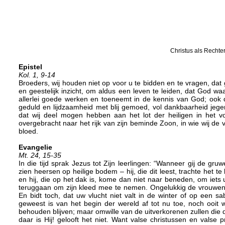
Christus als Rechte
Epistel
Kol. 1, 9-14
Broeders, wij houden niet op voor u te bidden en te vragen, dat 
en geestelijk inzicht, om aldus een leven te leiden, dat God wa
allerlei goede werken en toeneemt in de kennis van God; ook doo
geduld en lijdzaamheid met blij gemoed, vol dankbaarheid jege
dat wij deel mogen hebben aan het lot der heiligen in het vol
overgebracht naar het rijk van zijn beminde Zoon, in wie wij de v
bloed.
Evangelie
Mt. 24, 15-35
In die tijd sprak Jezus tot Zijn leerlingen: “Wanneer gij de gr
zien heersen op heilige bodem – hij, die dit leest, trachte het te
en hij, die op het dak is, kome dan niet naar beneden, om iets ui
teruggaan om zijn kleed mee te nemen. Ongelukkig de vrouwen, 
En bidt toch, dat uw vlucht niet valt in de winter of op een 
geweest is van het begin der wereld af tot nu toe, noch ooit 
behouden blijven; maar omwille van de uitverkorenen zullen die d
daar is Hij! gelooft het niet. Want valse christussen en valse