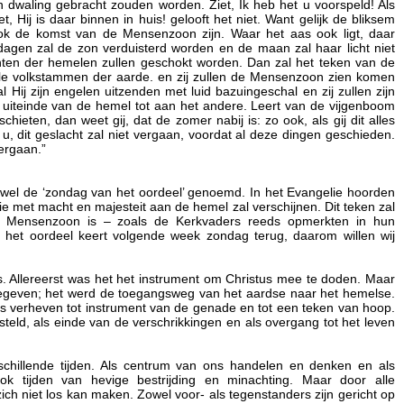
 in dwaling gebracht zouden worden. Ziet, Ik heb het u voorspeld! Als
et, Hij is daar binnen in huis! gelooft het niet. Want gelijk de bliksem
 ook de komst van de Mensenzoon zijn. Waar het aas ook ligt, daar
dagen zal de zon verduisterd worden en de maan zal haar licht niet
hten der hemelen zullen geschokt worden. Dan zal het teken van de
le volkstammen der aarde. en zij zullen de Mensenzoon zien komen
Hij zijn engelen uitzenden met luid bazuingeschal en zij zullen zijn
 uiteinde van de hemel tot aan het andere. Leert van de vijgenboom
chieten, dan weet gij, dat de zomer nabij is: zo ook, als gij dit alles
 u, dit geslacht zal niet vergaan, voordat al deze dingen geschieden.
ergaan.”
ok wel de ‘zondag van het oordeel’ genoemd. In het Evangelie hoorden
 met macht en majesteit aan de hemel zal verschijnen. Dit teken zal
de Mensenzoon is – zoals de Kerkvaders reeds opmerkten in hun
 het oordeel keert volgende week zondag terug, daarom willen wij
es. Allereerst was het het instrument om Christus mee te doden. Maar
gegeven; het werd de toegangsweg van het aardse naar het hemelse.
ruis verheven tot instrument van de genade en tot een teken van hoop.
teld, als einde van de verschrikkingen en als overgang tot het leven
rschillende tijden. Als centrum van ons handelen en denken en als
 tijden van hevige bestrijding en minachting. Maar door alle
ich niet los kan maken. Zowel voor- als tegenstanders zijn gericht op