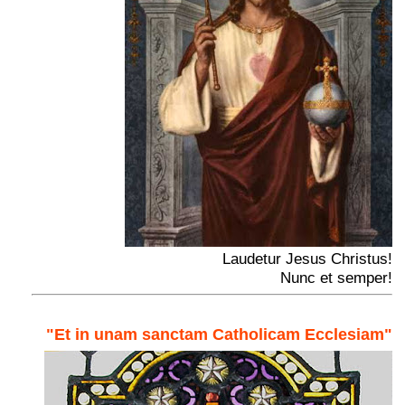
Laudetur Jesus Christus!
Nunc et semper!
"Et in unam sanctam Catholicam Ecclesiam"