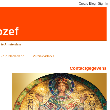
ozef
rk te Amsterdam
SP in Nederland
Muziekvideo's
Contactgegevens