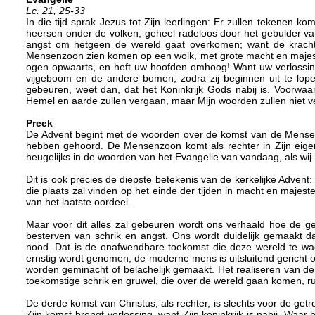
Lc. 21, 25-33
In die tijd sprak Jezus tot Zijn leerlingen: Er zullen tekenen
heersen onder de volken, geheel radeloos door het gebulder va
angst om hetgeen de wereld gaat overkomen; want de kracht
Mensenzoon zien komen op een wolk, met grote macht en majeste
ogen opwaarts, en heft uw hoofden omhoog! Want uw verlossing i
vijgeboom en de andere bomen; zodra zij beginnen uit te lopen
gebeuren, weet dan, dat het Koninkrijk Gods nabij is. Voorwaar 
Hemel en aarde zullen vergaan, maar Mijn woorden zullen niet v
Preek
De Advent begint met de woorden over de komst van de Mensen
hebben gehoord. De Mensenzoon komt als rechter in Zijn eigend
heugelijks in de woorden van het Evangelie van vandaag, als wij 
Dit is ook precies de diepste betekenis van de kerkelijke Adven
die plaats zal vinden op het einde der tijden in macht en majestei
van het laatste oordeel.
Maar voor dit alles zal gebeuren wordt ons verhaald hoe de g
besterven van schrik en angst. Ons wordt duidelijk gemaakt da
nood. Dat is de onafwendbare toekomst die deze wereld te wac
ernstig wordt genomen; de moderne mens is uitsluitend gericht op
worden geminacht of belachelijk gemaakt. Het realiseren van d
toekomstige schrik en gruwel, die over de wereld gaan komen, ru
De derde komst van Christus, als rechter, is slechts voor de ge
Zijn komst brengt verlossing, want Zijn koninkrijk is nabij. Waar 