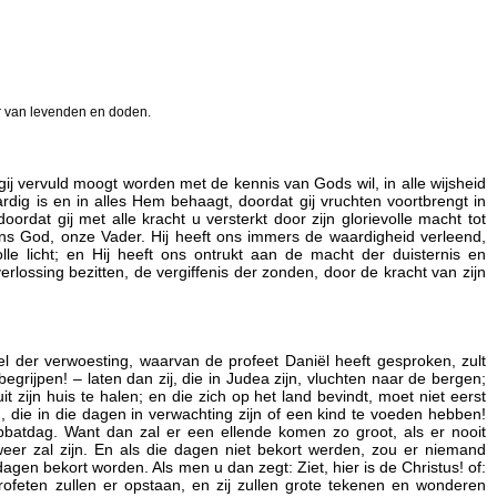
r van levenden en doden.
gij vervuld moogt worden met de kennis van Gods wil, in alle wijsheid
ardig is en in alles Hem behaagt, doordat gij vruchten voortbrengt in
rdat gij met alle kracht u versterkt door zijn glorievolle macht tot
ns God, onze Vader. Hij heeft ons immers de waardigheid verleend,
le licht; en Hij heeft ons ontrukt aan de macht der duisternis en
erlossing bezitten, de vergiffenis der zonden, door de kracht van zijn
uwel der verwoesting, waarvan de profeet Daniël heeft gesproken, zult
 begrijpen! – laten dan zij, die in Judea zijn, vluchten naar de bergen;
t zijn huis te halen; en die zich op het land bevindt, moet niet eerst
die in die dagen in verwachting zijn of een kind te voeden hebben!
sabbatdag. Want dan zal er een ellende komen zo groot, als er nooit
weer zal zijn. En als die dagen niet bekort werden, zou er niemand
agen bekort worden. Als men u dan zegt: Ziet, hier is de Christus! of:
 profeten zullen er opstaan, en zij zullen grote tekenen en wonderen