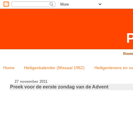
P
Rooms
Home
Heiligenkalender (Missaal 1962)
Heiligenlevens en ov
27 november 2011
Preek voor de eerste zondag van de Advent