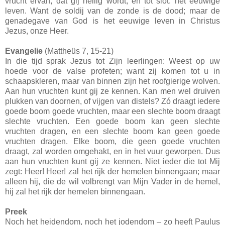
vrucht ervan, dat gij heilig wordt, en tot slot: het eeuwige
leven. Want de soldij van de zonde is de dood; maar de
genadegave van God is het eeuwige leven in Christus
Jezus, onze Heer.
Evangelie
(Mattheüs 7, 15-21)
In die tijd sprak Jezus tot Zijn leerlingen: Weest op uw
hoede voor de valse profeten; want zij komen tot u in
schaapskleren, maar van binnen zijn het roofgierige wolven.
Aan hun vruchten kunt gij ze kennen. Kan men wel druiven
plukken van doornen, of vijgen van distels? Zó draagt iedere
goede boom goede vruchten, maar een slechte boom draagt
slechte vruchten. Een goede boom kan geen slechte
vruchten dragen, en een slechte boom kan geen goede
vruchten dragen. Elke boom, die geen goede vruchten
draagt, zal worden omgehakt, en in het vuur geworpen. Dus
aan hun vruchten kunt gij ze kennen. Niet ieder die tot Mij
zegt: Heer! Heer! zal het rijk der hemelen binnengaan; maar
alleen hij, die de wil volbrengt van Mijn Vader in de hemel,
hij zal het rijk der hemelen binnengaan.
Preek
Noch het heidendom, noch het jodendom – zo heeft Paulus