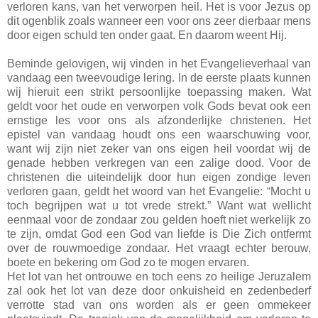
verloren kans, van het verworpen heil. Het is voor Jezus op
dit ogenblik zoals wanneer een voor ons zeer dierbaar mens
door eigen schuld ten onder gaat. En daarom weent Hij.
Beminde gelovigen, wij vinden in het Evangelieverhaal van
vandaag een tweevoudige lering. In de eerste plaats kunnen
wij hieruit een strikt persoonlijke toepassing maken. Wat
geldt voor het oude en verworpen volk Gods bevat ook een
ernstige les voor ons als afzonderlijke christenen. Het
epistel van vandaag houdt ons een waarschuwing voor,
want wij zijn niet zeker van ons eigen heil voordat wij de
genade hebben verkregen van een zalige dood. Voor de
christenen die uiteindelijk door hun eigen zondige leven
verloren gaan, geldt het woord van het Evangelie: “Mocht u
toch begrijpen wat u tot vrede strekt.” Want wat wellicht
eenmaal voor de zondaar zou gelden hoeft niet werkelijk zo
te zijn, omdat God een God van liefde is Die Zich ontfermt
over de rouwmoedige zondaar. Het vraagt echter berouw,
boete en bekering om God zo te mogen ervaren.
Het lot van het ontrouwe en toch eens zo heilige Jeruzalem
zal ook het lot van deze door onkuisheid en zedenbederf
verrotte stad van ons worden als er geen ommekeer