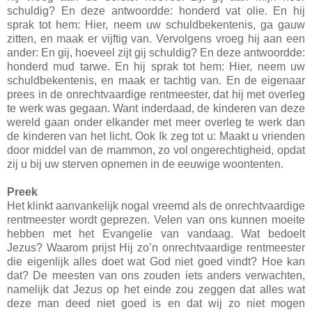
schuldig? En deze antwoordde: honderd vat olie. En hij
sprak tot hem: Hier, neem uw schuldbekentenis, ga gauw
zitten, en maak er vijftig van. Vervolgens vroeg hij aan een
ander: En gij, hoeveel zijt gij schuldig? En deze antwoordde:
honderd mud tarwe. En hij sprak tot hem: Hier, neem uw
schuldbekentenis, en maak er tachtig van. En de eigenaar
prees in de onrechtvaardige rentmeester, dat hij met overleg
te werk was gegaan. Want inderdaad, de kinderen van deze
wereld gaan onder elkander met meer overleg te werk dan
de kinderen van het licht. Ook Ik zeg tot u: Maakt u vrienden
door middel van de mammon, zo vol ongerechtigheid, opdat
zij u bij uw sterven opnemen in de eeuwige woontenten.
Preek
Het klinkt aanvankelijk nogal vreemd als de onrechtvaardige
rentmeester wordt geprezen. Velen van ons kunnen moeite
hebben met het Evangelie van vandaag. Wat bedoelt
Jezus? Waarom prijst Hij zo’n onrechtvaardige rentmeester
die eigenlijk alles doet wat God niet goed vindt? Hoe kan
dat? De meesten van ons zouden iets anders verwachten,
namelijk dat Jezus op het einde zou zeggen dat alles wat
deze man deed niet goed is en dat wij zo niet mogen