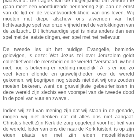
plaatsvindt. De tragiek van de mogelijkheid om verloren te
gaan moet een voortdurende herinnering zijn aan de ernst
van de tijd en de verantwoordelijkheid van ons leven. Wij
moeten met diepe afschuw ons afwenden van het
lichtvaardige spel van onze vrijheid met de verlokkingen van
de zelfzucht. Dit lichtvaardige spel is niets anders dan een
spel met de laatste dingen, een spel met het hellevuur.
De tweede les uit het huidige Evangelie, beminde
gelovigen, is deze: Wat Jezus zei over Jeruzalem geldt
collectief voor de mensheid en de wereld “Versmaad uw heil
niet, nog is bekering en redding mogelijk.” Al is er nog zo
veel keren ellende en gruwelijkheden over de wereld
gekomen, wij begrijpen nog steeds niet dat wij ons zouden
moeten bekeren, want de gruwelijkste gebeurtenissen in
deze wereld zijn slechts een voorspel van de tweede dood
in de poel van vuur en zwavel.
Indien wij zelf van mening zijn dat wij staan in de genade,
mogen wij niet denken dat dit alles ons niet aangaat.
Christus heeft Zijn Kerk de zorg opgelegd voor het heil van
de wereld. Ieder van ons die naar de Kerk luistert, is op zijn
eigen plaats en met zijn eigen mogelijkheden