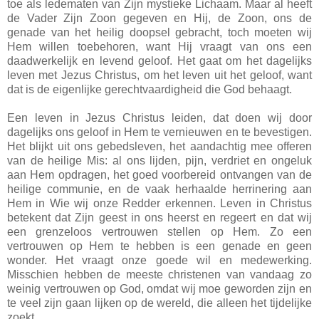
toe als ledematen van Zijn mystieke Lichaam. Maar al heeft
de Vader Zijn Zoon gegeven en Hij, de Zoon, ons de
genade van het heilig doopsel gebracht, toch moeten wij
Hem willen toebehoren, want Hij vraagt van ons een
daadwerkelijk en levend geloof. Het gaat om het dagelijks
leven met Jezus Christus, om het leven uit het geloof, want
dat is de eigenlijke gerechtvaardigheid die God behaagt.
Een leven in Jezus Christus leiden, dat doen wij door
dagelijks ons geloof in Hem te vernieuwen en te bevestigen.
Het blijkt uit ons gebedsleven, het aandachtig mee offeren
van de heilige Mis: al ons lijden, pijn, verdriet en ongeluk
aan Hem opdragen, het goed voorbereid ontvangen van de
heilige communie, en de vaak herhaalde herrinering aan
Hem in Wie wij onze Redder erkennen. Leven in Christus
betekent dat Zijn geest in ons heerst en regeert en dat wij
een grenzeloos vertrouwen stellen op Hem. Zo een
vertrouwen op Hem te hebben is een genade en geen
wonder. Het vraagt onze goede wil en medewerking.
Misschien hebben de meeste christenen van vandaag zo
weinig vertrouwen op God, omdat wij moe geworden zijn en
te veel zijn gaan lijken op de wereld, die alleen het tijdelijke
zoekt.