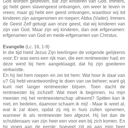
God worden gedreven, dat zijn kinderen van God. Immers,
gij hebt geen slavengeest ontvangen, om weer te leven in
vrees; maar gij hebt een geest ontvangen, waardoor wij tot
kinderen zijn aangenomen en roepen: Abba (Vader). Immers
de Geest Zelf getuigt aan onze geest, dat wij kinderen van
zijn van God. Maar zijn wij kinderen, dan ook erfgenamen:
erfgenamen van God en mede-erfgenamen van Christus.
Evangelie
(Lc. 16, 1-9)
In die tijd hield Jezus Zijn leerlingen de volgende gelijkenis
voor: Er was eens een rijk man, die een rentmeester had; en
deze werd bij hem aangeklaagd, dat hij zijn goederen
verkwistte.
En hij liet hem roepen en zei tot hem: Wat hoor ik daar van
u? Gij hebt verantwoording te doen van uw beheer; want gij
kunt niet langer rentmeester blijven. Toen dacht de
rentmeester bij zichzelf: Wat moet ik beginnen, nu mijn
meester mij het rentmeesterschap afneemt? Spitten kan ik
niet, en bedelen, daarvoor schaam ik mij! - Maar ik weet al,
wat ik zal doen, opdat zij mij in huis zullen opnemen,
wanneer ik als rentmeester ben afgezet. Hij liet dan de
schuldenaars van zijn heer een voor een bij zich komen. En
hij vroeg aan de eerste: hoeveel zijt gij aan mijn heer