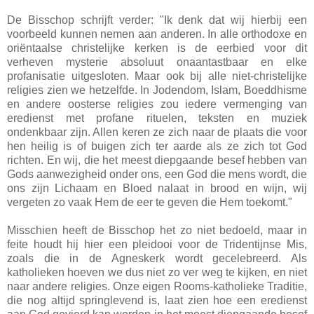
De Bisschop schrijft verder: "Ik denk dat wij hierbij een
voorbeeld kunnen nemen aan anderen. In alle orthodoxe en
oriëntaalse christelijke kerken is de eerbied voor dit
verheven mysterie absoluut onaantastbaar en elke
profanisatie uitgesloten. Maar ook bij alle niet-christelijke
religies zien we hetzelfde. In Jodendom, Islam, Boeddhisme
en andere oosterse religies zou iedere vermenging van
eredienst met profane rituelen, teksten en muziek
ondenkbaar zijn. Allen keren ze zich naar de plaats die voor
hen heilig is of buigen zich ter aarde als ze zich tot God
richten. En wij, die het meest diepgaande besef hebben van
Gods aanwezigheid onder ons, een God die mens wordt, die
ons zijn Lichaam en Bloed nalaat in brood en wijn, wij
vergeten zo vaak Hem de eer te geven die Hem toekomt."
Misschien heeft de Bisschop het zo niet bedoeld, maar in
feite houdt hij hier een pleidooi voor de Tridentijnse Mis,
zoals die in de Agneskerk wordt gecelebreerd. Als
katholieken hoeven we dus niet zo ver weg te kijken, en niet
naar andere religies. Onze eigen Rooms-katholieke Traditie,
die nog altijd springlevend is, laat zien hoe een eredienst