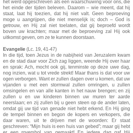
het werd opgeschreven als een waarschuwing voor ons, die
het einde der tijden beleven. Daarom – wie meent, dat hij
staat, laat hij toezien, dat hij niet valt. Geen beproeving
moge u aangrijpen, die niet menselijk is; doch – God is
getrouw, en Hij zal niet toelaten, dat gij beproefd wordt
boven uw krachten; maar met de beproeving zal Hij ook
uitkomst geven, om ze te kunnen doorstaan.
Evangelie
(Lc. 19, 41-47)
In die tijd, toen Jezus in de nabijheid van Jeruzalem kwam
en de stad daar voor Zich zag liggen, weende Hij over haar
en sprak: Ach, mocht ook gij, tenminste op deze uwe dag,
nog inzien, wat u tot vrede strekt! Maar thans is dat voor uw
ogen verborgen. Want er zullen dagen over u komen, dat uw
vijanden u met een stormwal zullen omringen, u zullen
omsingelen en van alle kanten in het nauw brengen; en zij
zullen u en uw kinderen binnen uw muren ter aarde
neerslaan; en zij zullen bij u geen steen op de ander laten,
omdat gij uw tijd van genade niet hebt erkend. En Hij ging
de tempel binnen en begon de kopers en verkopers, die
daar waren, uit te drijven met de woorden: Er staat
geschreven: “Mijn huis is een huis van gebed”; maar gij hebt
er een rovershol van gemaakt! En iedere dag gaf Hij