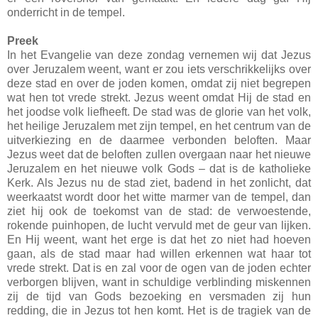
onderricht in de tempel.
Preek
In het Evangelie van deze zondag vernemen wij dat Jezus
over Jeruzalem weent, want er zou iets verschrikkelijks over
deze stad en over de joden komen, omdat zij niet begrepen
wat hen tot vrede strekt. Jezus weent omdat Hij de stad en
het joodse volk liefheeft. De stad was de glorie van het volk,
het heilige Jeruzalem met zijn tempel, en het centrum van de
uitverkiezing en de daarmee verbonden beloften. Maar
Jezus weet dat de beloften zullen overgaan naar het nieuwe
Jeruzalem en het nieuwe volk Gods – dat is de katholieke
Kerk. Als Jezus nu de stad ziet, badend in het zonlicht, dat
weerkaatst wordt door het witte marmer van de tempel, dan
ziet hij ook de toekomst van de stad: de verwoestende,
rokende puinhopen, de lucht vervuld met de geur van lijken.
En Hij weent, want het erge is dat het zo niet had hoeven
gaan, als de stad maar had willen erkennen wat haar tot
vrede strekt. Dat is en zal voor de ogen van de joden echter
verborgen blijven, want in schuldige verblinding miskennen
zij de tijd van Gods bezoeking en versmaden zij hun
redding, die in Jezus tot hen komt. Het is de tragiek van de