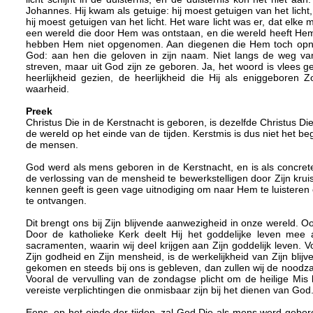
Johannes. Hij kwam als getuige: hij moest getuigen van het licht,
hij moest getuigen van het licht. Het ware licht was er, dat elk
een wereld die door Hem was ontstaan, en die wereld heeft Hem 
hebben Hem niet opgenomen. Aan diegenen die Hem toch opna
God: aan hen die geloven in zijn naam. Niet langs de weg van
streven, maar uit God zijn ze geboren. Ja, het woord is vlees 
heerlijkheid gezien, de heerlijkheid die Hij als eniggebore
waarheid.
Preek
Christus Die in de Kerstnacht is geboren, is dezelfde Christus D
de wereld op het einde van de tijden. Kerstmis is dus niet het b
de mensen.
God werd als mens geboren in de Kerstnacht, en is als concret
de verlossing van de mensheid te bewerkstelligen door Zijn kru
kennen geeft is geen vage uitnodiging om naar Hem te luisteren
te ontvangen.
Dit brengt ons bij Zijn blijvende aanwezigheid in onze wereld. O
Door de katholieke Kerk deelt Hij het goddelijke leven mee 
sacramenten, waarin wij deel krijgen aan Zijn goddelijk leven. V
Zijn godheid en Zijn mensheid, is de werkelijkheid van Zijn blij
gekomen en steeds bij ons is gebleven, dan zullen wij de nood
Vooral de vervulling van de zondagse plicht om de heilige Mis 
vereiste verplichtingen die onmisbaar zijn bij het dienen van God
Eens, op het einde der tijden, zal God Die als mens werd gebor