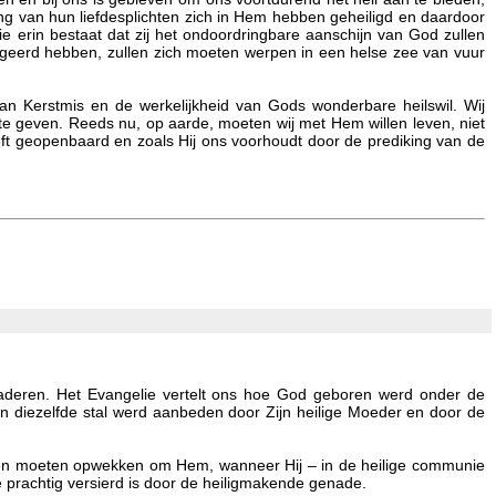
ling van hun liefdesplichten zich in Hem hebben geheiligd en daardoor
die erin bestaat dat zij het ondoordringbare aanschijn van God zullen
geerd hebben, zullen zich moeten werpen in een helse zee van vuur
an Kerstmis en de werkelijkheid van Gods wonderbare heilswil. Wij
 geven. Reeds nu, op aarde, moeten wij met Hem willen leven, niet
heeft geopenbaard en zoals Hij ons voorhoudt door de prediking van de
naderen. Het Evangelie vertelt ons hoe God geboren werd onder de
n diezelfde stal werd aanbeden door Zijn heilige Moeder en door de
gen moeten opwekken om Hem, wanneer Hij – in de heilige communie
ie prachtig versierd is door de heiligmakende genade.