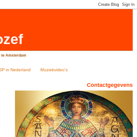
ozef
rk te Amsterdam
SP in Nederland
Muziekvideo's
Contactgegevens