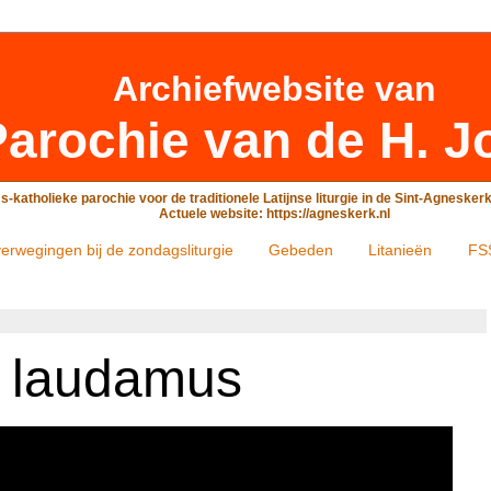
Archiefwebsite
van
arochie van de H. J
-katholieke parochie voor de traditionele Latijnse liturgie in de Sint-Agneske
Actuele website: https://agneskerk.nl
erwegingen bij de zondagsliturgie
Gebeden
Litanieën
FS
 laudamus