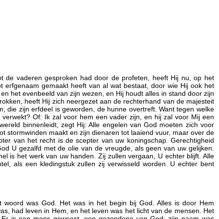
ot de vaderen gesproken had door de profeten, heeft Hij nu, op het
ot erfgenaam gemaakt heeft van al wat bestaat, door wie Hij ook het
 en het evenbeeld van zijn wezen, en Hij houdt alles in stand door zijn
rokken, heeft Hij zich neergezet aan de rechterhand van de majesteit
 die zijn erfdeel is geworden, de hunne overtreft. Want tegen welke
g verwekt? Of: Ik zal voor hem een vader zijn, en hij zal voor Mij een
reld binnenleidt, zegt Hij: Alle engelen van God moeten zich voor
tot stormwinden maakt en zijn dienaren tot laaiend vuur, maar over de
epter van het recht is de scepter van uw koningschap. Gerechtigheid
od U gezalfd met de olie van de vreugde, als geen van uw gelijken.
 is het werk van uw handen. Zij zullen vergaan, U echter blijft. Alle
tel, als een kledingstuk zullen zij verwisseld worden. U echter bent
t woord was God. Het was in het begin bij God. Alles is door Hem
was, had leven in Hem, en het leven was het licht van de mensen. Het
 aan. Er is een mens geweest, een gezondene van God; zijn naam was