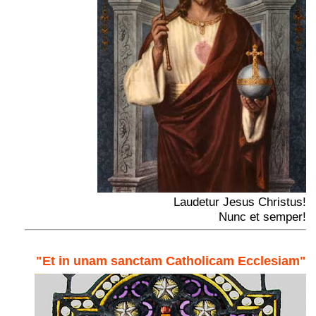
Laudetur Jesus Christus!
Nunc et semper!
"Et in unam sanctam Catholicam Ecclesiam"