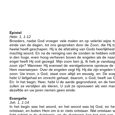
Epistel
Hebr. 1, 1-12
Broeders, nadat God vroeger vele malen en op velerlei wijze t
einde van de dagen, tot ons gesproken door de Zoon, die Hij t
heelal heeft geschapen. Hij is de afstraling van Gods heerlijkheid
machtig woord. En na de reiniging van de zonden te hebben volt
in den hoge, even hoog verheven boven de engelen als de naam,
engel heeft Hij ooit gezegd: Mijn zoon ben jij, Ik heb je vandaa
zoon zijn? Wanneer Hij evenwel de eerstgeborene opnieuw de we
Hem neerwerpen. Over de engelen zegt Hij: Hij die zijn engelen 
zoon: Uw troon, o God, staat voor altijd en eeuwig, en: De sc
hebt U liefgehad en onrecht gehaat; daarom, o God, heeft uw G
En: In het begin, Heer, hebt U de aarde gegrondvest, en de hemel
zullen ze verslijten als kleren, U zult ze opvouwen als een man
dezelfde en uw jaren nemen geen einde.
Evangelie
Joh. 1, 1-14
In het begin was het woord, en het woord was bij God, en he
ontstaan, en buiten Hem om is er niets ontstaan. Wat ontstaan 
licht schijnt in de duisternis, en de duisternis kon het niet