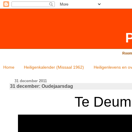
P
Rooms
Home
Heiligenkalender (Missaal 1962)
Heiligenlevens en ov
31 december 2011
31 december: Oudejaarsdag
Te Deum