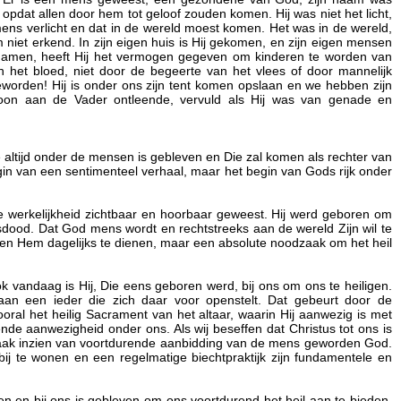
 opdat allen door hem tot geloof zouden komen. Hij was niet het licht,
e mens verlicht en dat in de wereld moest komen. Het was in de wereld,
niet erkend. In zijn eigen huis is Hij gekomen, en zijn eigen mensen
men, heeft Hij het vermogen gegeven om kinderen te worden van
 het bloed, niet door de begeerte van het vlees of door mannelijk
geworden! Hij is onder ons zijn tent komen opslaan en we hebben zijn
n Zoon aan de Vader ontleende, vervuld als Hij was van genade en
ie altijd onder de mensen is gebleven en Die zal komen als rechter van
egin van een sentimenteel verhaal, maar het begin van Gods rijk onder
e werkelijkheid zichtbaar en hoorbaar geweest. Hij werd geboren om
isdood. Dat God mens wordt en rechtstreeks aan de wereld Zijn wil te
 en Hem dagelijks te dienen, maar een absolute noodzaak om het heil
ok vandaag is Hij, Die eens geboren werd, bij ons om ons te heiligen.
aan een ieder die zich daar voor openstelt. Dat gebeurt door de
ooral het heilig Sacrament van het altaar, waarin Hij aanwezig is met
vende aanwezigheid onder ons. Als wij beseffen dat Christus tot ons is
zaak inzien van voortdurende aanbidding van de mens geworden God.
bij te wonen en een regelmatige biechtpraktijk zijn fundamentele en
.
en en bij ons is gebleven om ons voortdurend het heil aan te bieden,