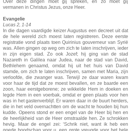
Over deze dingen moet gij spreken, en zo moet gij
vermanen in Christus Jezus, onze Heer.
Evangelie
Lucas 2, 1-14
In die dagen vaardigde keizer Augustus een decreet uit dat
de hele wereld zich moest laten registreren. Deze eerste
registratie vond plaats toen Quirinius gouverneur van Syrië
was. Allen gingen op weg om zich te laten inschrijven, ieder
in zijn eigen stad. Zo ook Jozef; hij ging van de stad
Nazareth in Galilea naar Judea, naar de stad van David,
Bethlehem genaamd, omdat hij uit het huis van David
stamde, om zich te laten inschrijven, samen met Maria, zijn
verloofde, die zwanger was. Terwijl ze daar waren kwam
voor haar de tijd dat ze moest bevallen, en ze baarde een
zoon, haar eerstgeborene; ze wikkelde Hem in doeken en
legde Hem in een voerbak, omdat er geen plaats voor hen
was in het gastenverblijf. Er waren daar in de buurt herders,
die in het veld overnachtten om de wacht te houden bij hun
kudde. Opeens stond er een engel van de Heer bij hen en
de heerlijkheid van de Heer omstraalde hen. Ze schrokken
hevig. Maar de engel zei: ‘Schrik niet, want ik heb een
goede boodschap voor u, een grote vreugde voor het hele