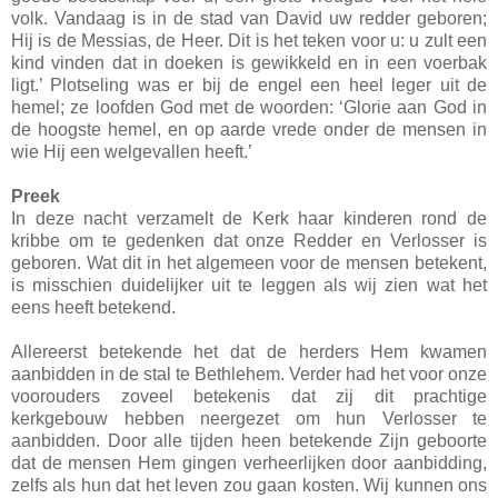
volk. Vandaag is in de stad van David uw redder geboren;
Hij is de Messias, de Heer. Dit is het teken voor u: u zult een
kind vinden dat in doeken is gewikkeld en in een voerbak
ligt.’ Plotseling was er bij de engel een heel leger uit de
hemel; ze loofden God met de woorden: ‘Glorie aan God in
de hoogste hemel, en op aarde vrede onder de mensen in
wie Hij een welgevallen heeft.’
Preek
In deze nacht verzamelt de Kerk haar kinderen rond de
kribbe om te gedenken dat onze Redder en Verlosser is
geboren. Wat dit in het algemeen voor de mensen betekent,
is misschien duidelijker uit te leggen als wij zien wat het
eens heeft betekend.
Allereerst betekende het dat de herders Hem kwamen
aanbidden in de stal te Bethlehem. Verder had het voor onze
voorouders zoveel betekenis dat zij dit prachtige
kerkgebouw hebben neergezet om hun Verlosser te
aanbidden. Door alle tijden heen betekende Zijn geboorte
dat de mensen Hem gingen verheerlijken door aanbidding,
zelfs als hun dat het leven zou gaan kosten. Wij kunnen ons