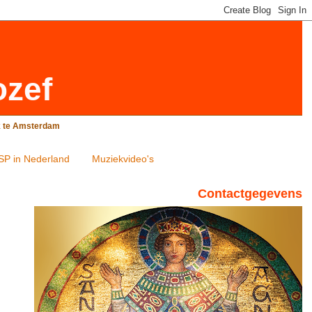
ozef
rk te Amsterdam
SP in Nederland
Muziekvideo's
Contactgegevens