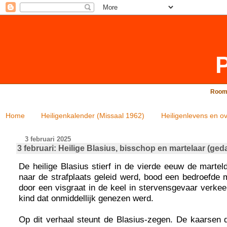
P
Rooms
Home
Heiligenkalender (Missaal 1962)
Heiligenlevens en ov
3 februari 2025
3 februari: Heilige Blasius, bisschop en martelaar (ged
De heilige Blasius stierf in de vierde eeuw de martel
naar de strafplaats geleid werd, bood een bedroefde 
door een visgraat in de keel in stervensgevaar verkee
kind dat onmiddellijk genezen werd.
Op dit verhaal steunt de Blasius-zegen. De kaarsen d