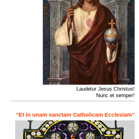
Laudetur Jesus Christus!
Nunc et semper!
"Et in unam sanctam Catholicam Ecclesiam"