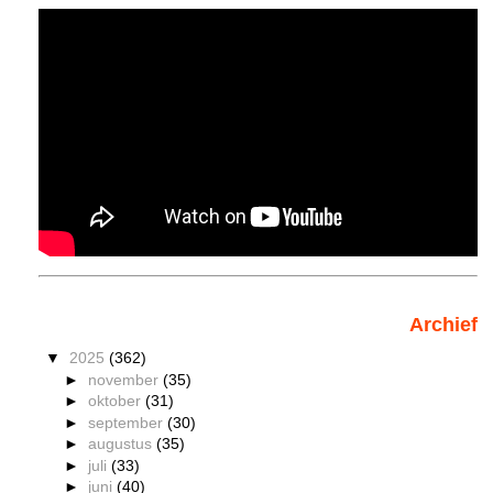
Archief
▼
2025
(362)
►
november
(35)
►
oktober
(31)
►
september
(30)
►
augustus
(35)
►
juli
(33)
►
juni
(40)