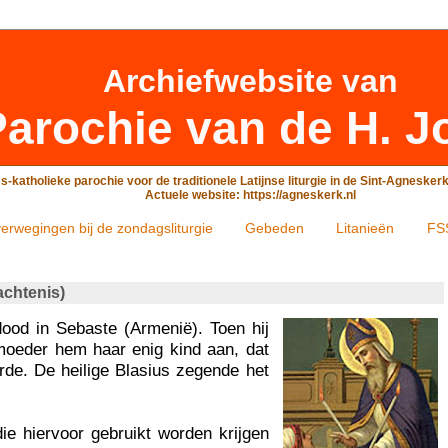
Archiefwebsite
van
arochie van de H. J
-katholieke parochie voor de traditionele Latijnse liturgie in de Sint-Agneske
Actuele website: https://agneskerk.nl
erwegingen bij de zondagsliturgie
Gebeden
Litanieën
FS
achtenis)
dood in Sebaste (Armenië). Toen hij
moeder hem haar enig kind aan, dat
rde. De heilige Blasius zegende het
ie hiervoor gebruikt worden krijgen