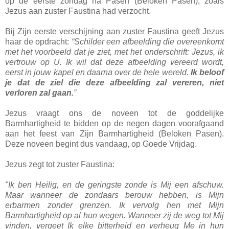
op de eerste zondag na Pasen (Beloken Pasen), zoals
Jezus aan zuster Faustina had verzocht.
Bij Zijn eerste verschijning aan zuster Faustina geeft Jezus
haar de opdracht:
“Schilder een afbeelding die overeenkomt
met het voorbeeld dat je ziet, met het onderschrift: Jezus, ik
vertrouw op U. Ik wil dat deze afbeelding vereerd wordt,
eerst in jouw kapel en daarna over de hele wereld.
Ik beloof
je dat de ziel die deze afbeelding zal vereren, niet
verloren zal gaan.
”
Jezus vraagt ons de noveen tot de goddelijke
Barmhartigheid te bidden op de negen dagen voorafgaand
aan het feest van Zijn Barmhartigheid (Beloken Pasen).
Deze noveen begint dus vandaag, op Goede Vrijdag.
Jezus zegt tot zuster Faustina:
"Ik ben Heilig, en de geringste zonde is Mij een afschuw.
Maar wanneer de zondaars berouw hebben, is Mijn
erbarmen zonder grenzen. Ik vervolg hen met Mijn
Barmhartigheid op al hun wegen. Wanneer zij de weg tot Mij
vinden, vergeet Ik elke bitterheid en verheug Me in hun