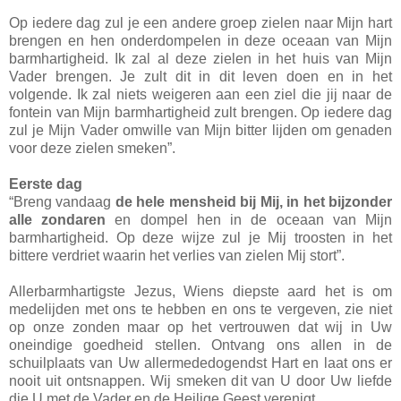
Op iedere dag zul je een andere groep zielen naar Mijn hart
brengen en hen onderdompelen in deze oceaan van Mijn
barmhartigheid. Ik zal al deze zielen in het huis van Mijn
Vader brengen. Je zult dit in dit leven doen en in het
volgende. Ik zal niets weigeren aan een ziel die jij naar de
fontein van Mijn barmhartigheid zult brengen. Op iedere dag
zul je Mijn Vader omwille van Mijn bitter lijden om genaden
voor deze zielen smeken”.
Eerste dag
“Breng vandaag
de hele mensheid bij Mij, in het bijzonder
alle zondaren
en dompel hen in de oceaan van Mijn
barmhartigheid. Op deze wijze zul je Mij troosten in het
bittere verdriet waarin het verlies van zielen Mij stort”.
Allerbarmhartigste Jezus, Wiens diepste aard het is om
medelijden met ons te hebben en ons te vergeven, zie niet
op onze zonden maar op het vertrouwen dat wij in Uw
oneindige goedheid stellen. Ontvang ons allen in de
schuilplaats van Uw allermededogendst Hart en laat ons er
nooit uit ontsnappen. Wij smeken dit van U door Uw liefde
die U met de Vader en de Heilige Geest verenigt.