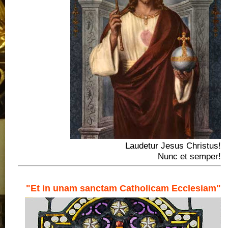
Laudetur Jesus Christus!
Nunc et semper!
"Et in unam sanctam Catholicam Ecclesiam"