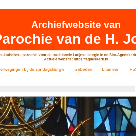
Archiefwebsite
van
arochie van de H. J
-katholieke parochie voor de traditionele Latijnse liturgie in de Sint-Agneske
Actuele website: https://agneskerk.nl
erwegingen bij de zondagsliturgie
Gebeden
Litanieën
FS