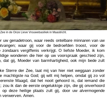
Zee in de Onze Lieve Vrouwebasiliek in Maastricht.
oor uw genadetroon, waar reeds ontelbare minnaren van uw
tvangen; waar gij voor de bedroefden troost, voor de
 zondaars vergiffenis verkrijgt. O liefste Moeder, ik kom
ldige wonderen die hier op uw voorspraak geschied zijn,
p, dat gij, Moeder van barmhartigheid, ook mijn bede zult
ke Sterre der Zee, laat mij van hier niet weggaan zonder
de machtigste na God; gij wilt mij helpen, omdat gij zo vol
tierenste Maagd, dat het nooit gehoord is, dat iemand die
s; zou ik dan de eerste ongelukkige zijn, die gij onverhoord
op deze heilige plaats zult gij, door uw alvermogende
den verwerven. Amen.