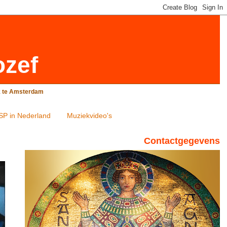
ozef
rk te Amsterdam
SP in Nederland
Muziekvideo's
Contactgegevens