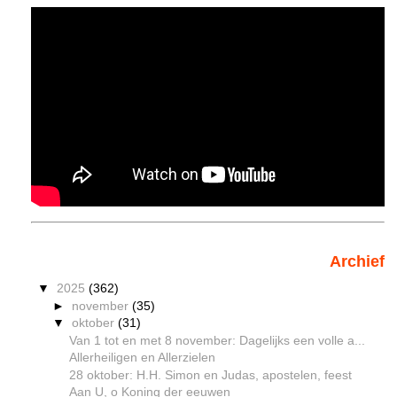
Archief
▼
2025
(362)
►
november
(35)
▼
oktober
(31)
Van 1 tot en met 8 november: Dagelijks een volle a...
Allerheiligen en Allerzielen
28 oktober: H.H. Simon en Judas, apostelen, feest
Aan U, o Koning der eeuwen