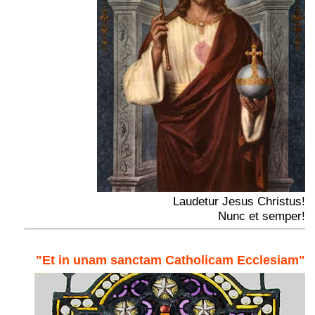
Laudetur Jesus Christus!
Nunc et semper!
"Et in unam sanctam Catholicam Ecclesiam"