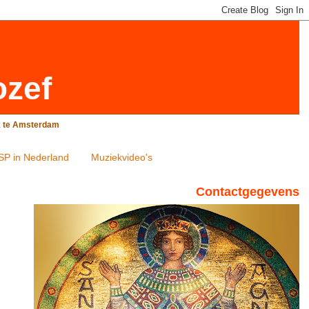
ozef
rk te Amsterdam
SP in Nederland
Muziekvideo's
Contactgegevens