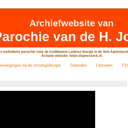
Archiefwebsite
van
arochie van de H. J
-katholieke parochie voor de traditionele Latijnse liturgie in de Sint-Agneske
Actuele website: https://agneskerk.nl
erwegingen bij de zondagsliturgie
Gebeden
Litanieën
FS