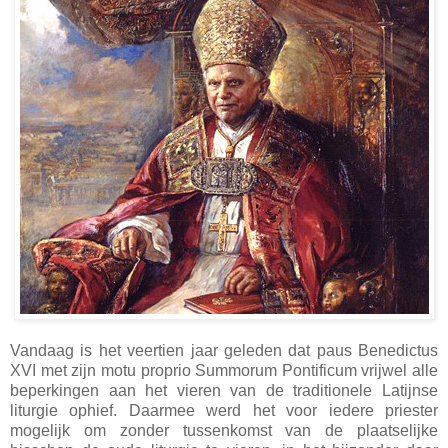
Vandaag is het veertien jaar geleden dat paus Benedictus
XVI met zijn motu proprio Summorum Pontificum vrijwel alle
beperkingen aan het vieren van de traditionele Latijnse
liturgie ophief. Daarmee werd het voor iedere priester
mogelijk om zonder tussenkomst van de plaatselijke