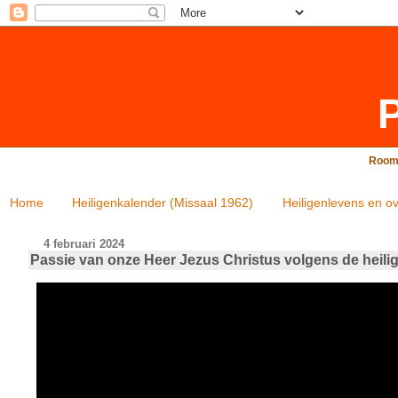
P
Rooms
Home
Heiligenkalender (Missaal 1962)
Heiligenlevens en ov
4 februari 2024
Passie van onze Heer Jezus Christus volgens de heil