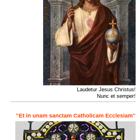
Laudetur Jesus Christus!
Nunc et semper!
"Et in unam sanctam Catholicam Ecclesiam"