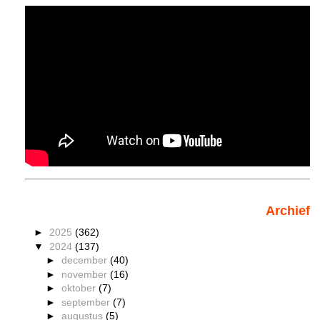
Archief
►
2025
(362)
▼
2024
(137)
►
december
(40)
►
november
(16)
►
oktober
(7)
►
september
(7)
►
augustus
(5)