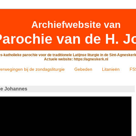
Archiefwebsite
van
arochie van de H. J
-katholieke parochie voor de traditionele Latijnse liturgie in de Sint-Agneske
Actuele website: https://agneskerk.nl
erwegingen bij de zondagsliturgie
Gebeden
Litanieën
FS
ige Johannes