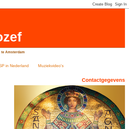
ozef
rk te Amsterdam
SP in Nederland
Muziekvideo's
Contactgegevens