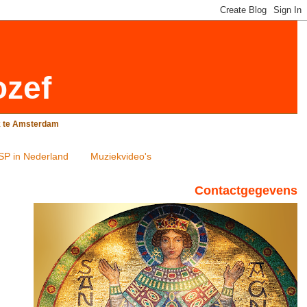
ozef
rk te Amsterdam
SP in Nederland
Muziekvideo's
Contactgegevens