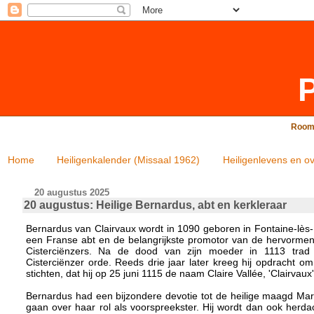
P
Rooms
Home
Heiligenkalender (Missaal 1962)
Heiligenlevens en ov
20 augustus 2025
20 augustus: Heilige Bernardus, abt en kerkleraar
Bernardus van Clairvaux wordt in 1090 geboren in Fontaine-lès-Di
een Franse abt en de belangrijkste promotor van de hervormen
Cisterciënzers. Na de dood van zijn moeder in 1113 trad
Cisterciënzer orde. Reeds drie jaar later kreeg hij opdracht om
stichten, dat hij op 25 juni 1115 de naam Claire Vallée, 'Clairvaux'
Bernardus had een bijzondere devotie tot de heilige maagd Mari
gaan over haar rol als voorspreekster. Hij wordt dan ook herdac