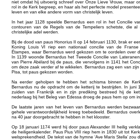
niet omdat hij uitvoerig schreef over Onze Lieve Vrouw, maar om
rol in de Kerk begreep, en haar als het perfecte model presente
leven en van elke andere vorm van christelijk leven.
In het jaar 1128 speelde Bernardus een rol in het Concilie va
contouren van de Regels van de Tempeliers schetste, die al 
christelijke adel werden.
Bij de dood van paus Honorius II op 14 februari 1130, brak er een
Koning Louis VI riep een nationaal concilie van de Franse
Étampes, waar Bernardus werd gekozen om te oordelen over de
In 1139 woonde Bernardus het Tweede Concilie van Lateranen b
van Pierre Abélard bij de paus, die vervolgens in 1141 het Conc
om deze zaak verder af te wikkelen. Bernardus zag een van zijn 
Pisa, tot paus gekozen worden.
Na eerder geholpen te hebben het schisma binnen de Kerk
Bernardus nu de opdracht om de ketterij te bestrijden. In juni 
zuiden van Frankrijk en in zijn prediking bestreed hij de kette
nederlaag bij het Beleg van Edessa droeg de paus hem op om in 
De laatste jaren van het leven van Bernardus werden bezwaar
gehele verantwoordelijkheid kreeg toebedeeld. Bernardus overle
na 40 jaar doorgebracht te hebben in het klooster.
Op 18 januari 1174 werd hij door paus Alexander III heilig ver
de heiligenkalender. Paus Pius VIII riep hem in 1830 uit tot K
welsprekendheid. De tekst van de hymne ‘Ave Maris Stella’ zou d