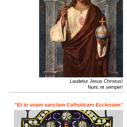
Laudetur Jesus Christus!
Nunc et semper!
"Et in unam sanctam Catholicam Ecclesiam"