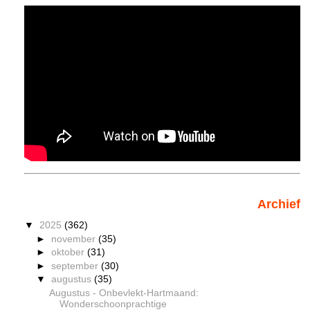
Archief
▼
2025
(362)
►
november
(35)
►
oktober
(31)
►
september
(30)
▼
augustus
(35)
Augustus - Onbevlekt-Hartmaand:
Wonderschoonprachtige