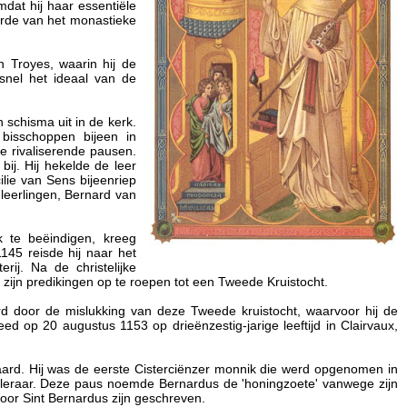
dat hij haar essentiële
erde van het monastieke
n Troyes, waarin hij de
snel het ideaal van de
 schisma uit in de kerk.
 bisschoppen bijeen in
 rivaliserende pausen.
ij. Hij hekelde de leer
ilie van Sens bijeenriep
leerlingen, Bernard van
 te beëindigen, kreeg
1145 reisde hij naar het
rij. Na de christelijke
zijn predikingen op te roepen tot een Tweede Kruistocht.
d door de mislukking van deze Tweede kruistocht, waarvoor hij de
ed op 20 augustus 1153 op drieënzestig-jarige leeftijd in Clairvaux,
klaard. Hij was de eerste Cisterciënzer monnik die werd opgenomen in
erkleraar. Deze paus noemde Bernardus de 'honingzoete' vanwege zijn
oor Sint Bernardus zijn geschreven.