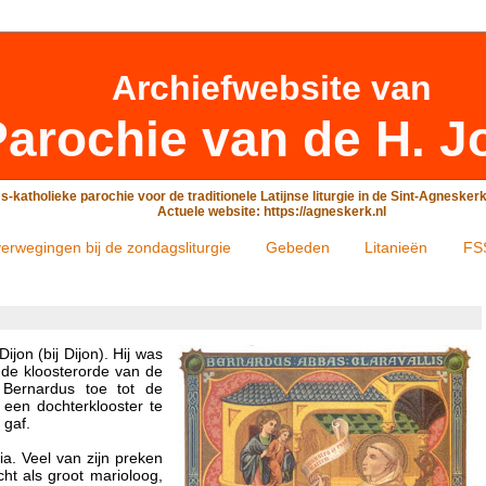
Archiefwebsite
van
arochie van de H. J
-katholieke parochie voor de traditionele Latijnse liturgie in de Sint-Agneske
Actuele website: https://agneskerk.nl
erwegingen bij de zondagsliturgie
Gebeden
Litanieën
FS
jon (bij Dijon). Hij was
de kloosterorde van de
 Bernardus toe tot de
 een dochterklooster te
 gaf.
a. Veel van zijn preken
ht als groot marioloog,