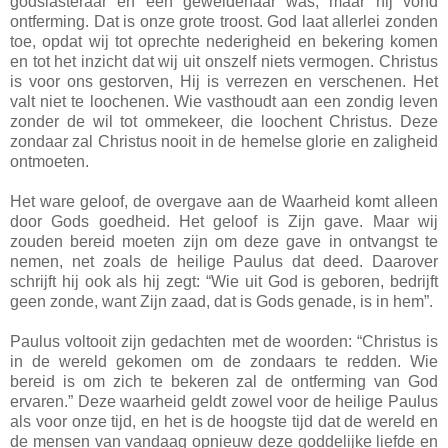
godslasteraar en een geweldenaar was, maar hij vond
ontferming. Dat is onze grote troost. God laat allerlei zonden
toe, opdat wij tot oprechte nederigheid en bekering komen
en tot het inzicht dat wij uit onszelf niets vermogen. Christus
is voor ons gestorven, Hij is verrezen en verschenen. Het
valt niet te loochenen. Wie vasthoudt aan een zondig leven
zonder de wil tot ommekeer, die loochent Christus. Deze
zondaar zal Christus nooit in de hemelse glorie en zaligheid
ontmoeten.
Het ware geloof, de overgave aan de Waarheid komt alleen
door Gods goedheid. Het geloof is Zijn gave. Maar wij
zouden bereid moeten zijn om deze gave in ontvangst te
nemen, net zoals de heilige Paulus dat deed. Daarover
schrijft hij ook als hij zegt: “Wie uit God is geboren, bedrijft
geen zonde, want Zijn zaad, dat is Gods genade, is in hem”.
Paulus voltooit zijn gedachten met de woorden: “Christus is
in de wereld gekomen om de zondaars te redden. Wie
bereid is om zich te bekeren zal de ontferming van God
ervaren.” Deze waarheid geldt zowel voor de heilige Paulus
als voor onze tijd, en het is de hoogste tijd dat de wereld en
de mensen van vandaag opnieuw deze goddelijke liefde en