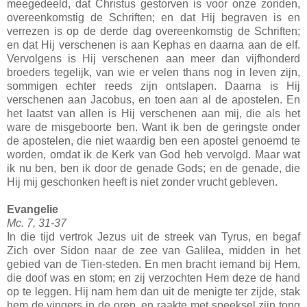
meegedeeld, dat Christus gestorven is voor onze zonden,
overeenkomstig de Schriften; en dat Hij begraven is en
verrezen is op de derde dag overeenkomstig de Schriften;
en dat Hij verschenen is aan Kephas en daarna aan de elf.
Vervolgens is Hij verschenen aan meer dan vijfhonderd
broeders tegelijk, van wie er velen thans nog in leven zijn,
sommigen echter reeds zijn ontslapen. Daarna is Hij
verschenen aan Jacobus, en toen aan al de apostelen. En
het laatst van allen is Hij verschenen aan mij, die als het
ware de misgeboorte ben. Want ik ben de geringste onder
de apostelen, die niet waardig ben een apostel genoemd te
worden, omdat ik de Kerk van God heb vervolgd. Maar wat
ik nu ben, ben ik door de genade Gods; en de genade, die
Hij mij geschonken heeft is niet zonder vrucht gebleven.
Evangelie
Mc. 7, 31-37
In die tijd vertrok Jezus uit de streek van Tyrus, en begaf
Zich over Sidon naar de zee van Galilea, midden in het
gebied van de Tien-steden. En men bracht iemand bij Hem,
die doof was en stom; en zij verzochten Hem deze de hand
op te leggen. Hij nam hem dan uit de menigte ter zijde, stak
hem de vingers in de oren, en raakte met speeksel zijn tong