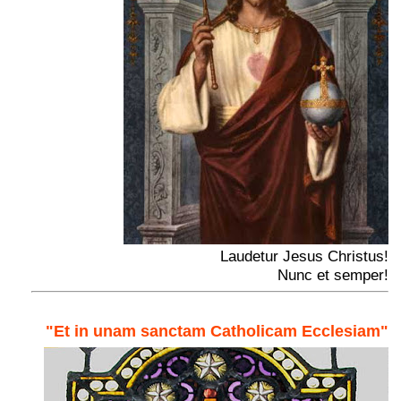
Laudetur Jesus Christus!
Nunc et semper!
"Et in unam sanctam Catholicam Ecclesiam"