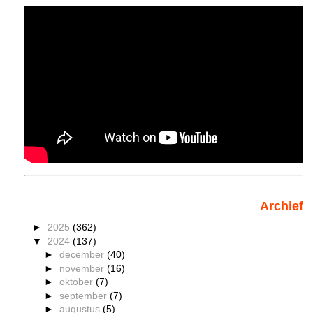
Archief
►
2025
(362)
▼
2024
(137)
►
december
(40)
►
november
(16)
►
oktober
(7)
►
september
(7)
►
augustus
(5)