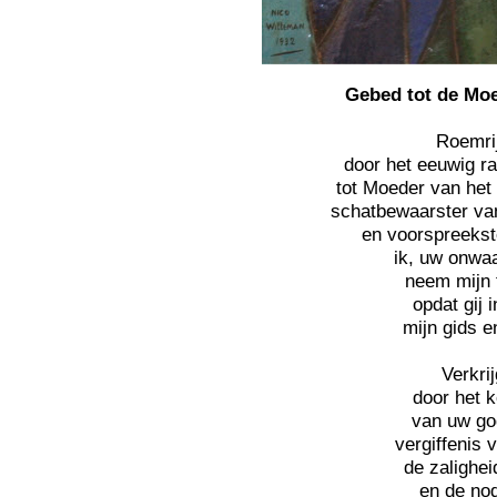
Gebed tot de Mo
Roemri
door het eeuwig ra
tot Moeder van he
schatbewaarster va
en voorspreekst
ik, uw onwaa
neem mijn t
opdat gij i
mijn gids en
Verkrij
door het 
van uw go
vergiffenis 
de zalighei
en de no