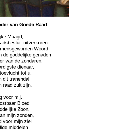
eder van Goede Raad
jke Maagd,
adsbesluit uitverkoren
t mensgeworden Woord,
n de goddelijke genaden
er van de zondaren,
rdigste dienaar,
oevlucht tot u,
n dit tranendal
 raad zult zijn.
g voor mij,
kostbaar Bloed
ddelijke Zoon,
van mijn zonden,
d voor mijn ziel
dige middelen