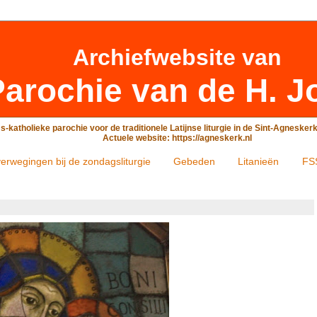
Archiefwebsite
van
arochie van de H. J
-katholieke parochie voor de traditionele Latijnse liturgie in de Sint-Agneske
Actuele website: https://agneskerk.nl
erwegingen bij de zondagsliturgie
Gebeden
Litanieën
FS