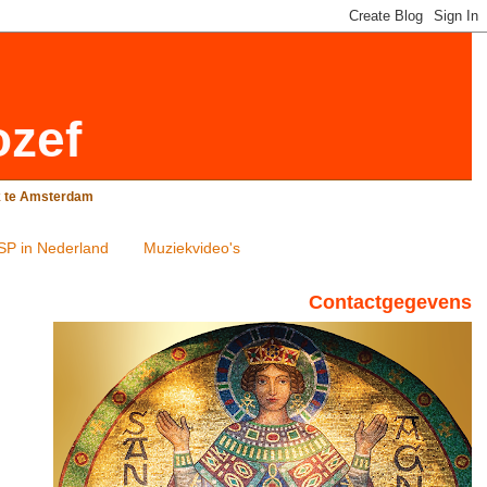
ozef
rk te Amsterdam
SP in Nederland
Muziekvideo's
Contactgegevens