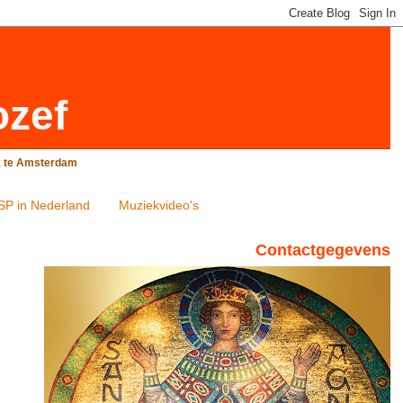
ozef
rk te Amsterdam
SP in Nederland
Muziekvideo's
Contactgegevens