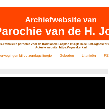
Archiefwebsite
van
arochie van de H. J
-katholieke parochie voor de traditionele Latijnse liturgie in de Sint-Agneske
Actuele website: https://agneskerk.nl
erwegingen bij de zondagsliturgie
Gebeden
Litanieën
FS