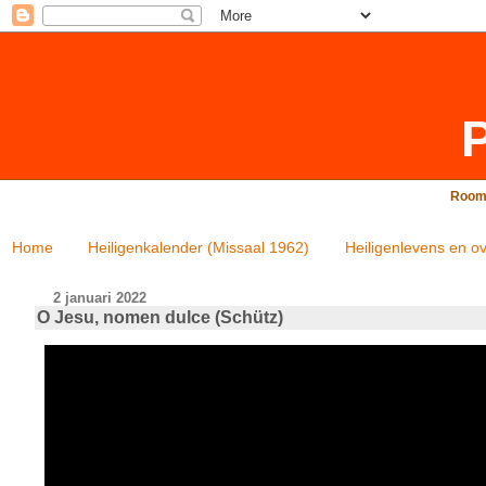
P
Rooms
Home
Heiligenkalender (Missaal 1962)
Heiligenlevens en ov
2 januari 2022
O Jesu, nomen dulce (Schütz)