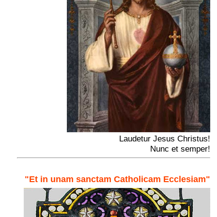
Laudetur Jesus Christus!
Nunc et semper!
"Et in unam sanctam Catholicam Ecclesiam"