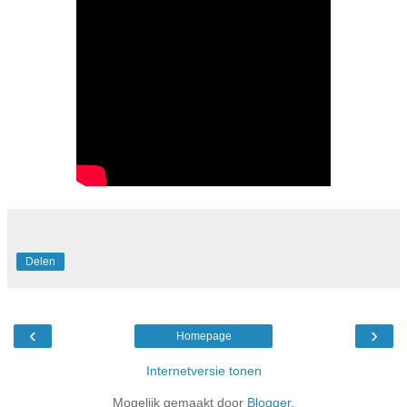
Delen
‹
›
Homepage
Internetversie tonen
Mogelijk gemaakt door
Blogger
.