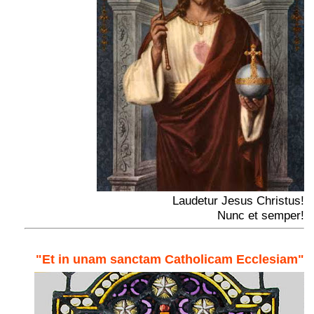
Laudetur Jesus Christus!
Nunc et semper!
"Et in unam sanctam Catholicam Ecclesiam"