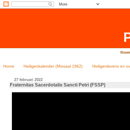
P
Rooms
Home
Heiligenkalender (Missaal 1962)
Heiligenlevens en ov
27 februari 2022
Fraternitas Sacerdotalis Sancti Petri (FSSP)