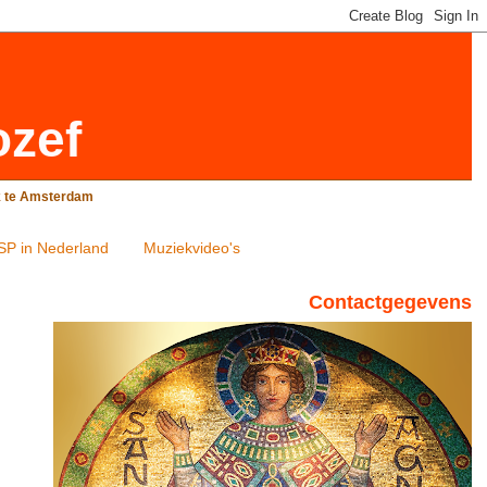
ozef
rk te Amsterdam
SP in Nederland
Muziekvideo's
Contactgegevens