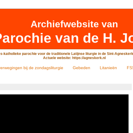
Archiefwebsite
van
arochie van de H. J
-katholieke parochie voor de traditionele Latijnse liturgie in de Sint-Agneske
Actuele website: https://agneskerk.nl
erwegingen bij de zondagsliturgie
Gebeden
Litanieën
FS