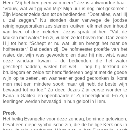
Hem: “Zij hebben geen wijn meer.” Jezus antwoordde haar:
“Vrouw, wat wilt gij van Mij? Mijn uur is nog niet gekomen.”
Zijn Moeder zeide dan tot de bedienden: “Doet alles, wat Hij
u zal zeggen.” Nu stonden daar vanwege de joodse
reinigingsgebruiken zes stenen kruiken, elk met een inhoud
van twee of drie metreten. Jezus sprak tot hen: “Vult de
kruiken met water.” En zij vulden ze tot boven toe. Dan zeide
Hij tot hen: “Schept er nu wat uit en brengt het naar de
hofmeester.” Dat deden zij. De hofmeester proefde van het
water, dat wijn was geworden; en daar hij niet wist, waar
deze vandaan kwam, - de bedienden, die het water
geschept hadden, wisten het wel – riep hij terstond de
bruidegom en zeide tot hem: “Iedereen begint met de goede
wijn op te zetten, en wanneer er goed gedronken is, komt
men met een mindere soort; maar gij hebt de beste wijn
bewaard tot nu toe.” Zo deed Jezus Zijn eerste wonder te
Kana in Galilea, en openbaarde er Zijn heerlijkheid. En Zijn
leerlingen werden bevestigd in hun geloof in Hem.
Preek
Het heilig Evangelie voor deze zondag, beminde gelovigen,
bevat een diepe symbolische zin, die de heilige Kerk ons in