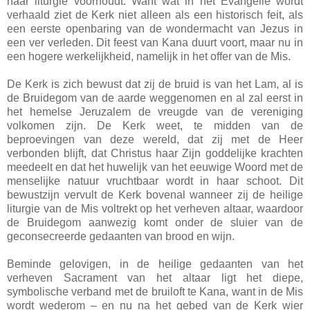
haar liturgie voorhoudt. Want wat in het Evangelie wordt
verhaald ziet de Kerk niet alleen als een historisch feit, als
een eerste openbaring van de wondermacht van Jezus in
een ver verleden. Dit feest van Kana duurt voort, maar nu in
een hogere werkelijkheid, namelijk in het offer van de Mis.
De Kerk is zich bewust dat zij de bruid is van het Lam, al is
de Bruidegom van de aarde weggenomen en al zal eerst in
het hemelse Jeruzalem de vreugde van de vereniging
volkomen zijn. De Kerk weet, te midden van de
beproevingen van deze wereld, dat zij met de Heer
verbonden blijft, dat Christus haar Zijn goddelijke krachten
meedeelt en dat het huwelijk van het eeuwige Woord met de
menselijke natuur vruchtbaar wordt in haar schoot. Dit
bewustzijn vervult de Kerk bovenal wanneer zij de heilige
liturgie van de Mis voltrekt op het verheven altaar, waardoor
de Bruidegom aanwezig komt onder de sluier van de
geconsecreerde gedaanten van brood en wijn.
Beminde gelovigen, in de heilige gedaanten van het
verheven Sacrament van het altaar ligt het diepe,
symbolische verband met de bruiloft te Kana, want in de Mis
wordt wederom – en nu na het gebed van de Kerk wier