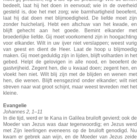
bedeelt, laat hij het doen in eenvoud; wie in de overheid
gesteld is, doe het met zorg; wie barmhartigheid beoefent,
laat hij dat doen met blijmoedigheid. De liefde moet zijn
zonder huichelarij. Hebt een afschuw van het kwade, en
blijft gehecht aan het goede. Bemint elkander met
broederlijke liefde. Gij moet voorkomend zijn in hoogachting
voor elkander. Wilt in uw ijver niet verslappen; weest vurig
van geest en dient de Heer. Laat de hoop u blijmoedig
maken. Gij moet geduldig zijn in lijden, blijft volharden in het
gebed. Helpt de gelovigen in alle nood, en beoefent de
gastvrijheid. Zegent hen, die u kwaad doen; zegent hen, en
vloekt hen niet. Wilt blij zijn met de blijden en wenen met
hen, die wenen. Blijft eensgezind onder elkander; wilt niet
streven naar wat groot schijnt, maar weest tevreden met het
kleine.
Evangelie
Johannes 2, 1–11
In die tijd, werd er te Kana in Galilea bruiloft gevierd; ook de
Moeder van Jezus was daar tegenwoordig; en Jezus werd
met Zijn leerlingen eveneens op de bruiloft genodigd. Nu
kwam er gebrek aan wijn, en de Moeder van Jezus zeide