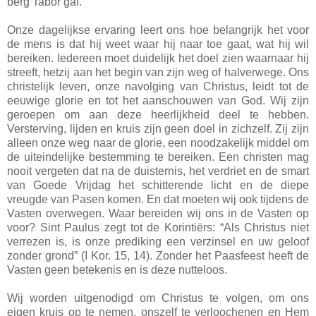
berg Tabor gaf.
Onze dagelijkse ervaring leert ons hoe belangrijk het voor
de mens is dat hij weet waar hij naar toe gaat, wat hij wil
bereiken. Iedereen moet duidelijk het doel zien waarnaar hij
streeft, hetzij aan het begin van zijn weg of halverwege. Ons
christelijk leven, onze navolging van Christus, leidt tot de
eeuwige glorie en tot het aanschouwen van God. Wij zijn
geroepen om aan deze heerlijkheid deel te hebben.
Versterving, lijden en kruis zijn geen doel in zichzelf. Zij zijn
alleen onze weg naar de glorie, een noodzakelijk middel om
de uiteindelijke bestemming te bereiken. Een christen mag
nooit vergeten dat na de duisternis, het verdriet en de smart
van Goede Vrijdag het schitterende licht en de diepe
vreugde van Pasen komen. En dat moeten wij ook tijdens de
Vasten overwegen. Waar bereiden wij ons in de Vasten op
voor? Sint Paulus zegt tot de Korintiërs: “Als Christus niet
verrezen is, is onze prediking een verzinsel en uw geloof
zonder grond” (I Kor. 15, 14). Zonder het Paasfeest heeft de
Vasten geen betekenis en is deze nutteloos.
Wij worden uitgenodigd om Christus te volgen, om ons
eigen kruis op te nemen, onszelf te verloochenen en Hem