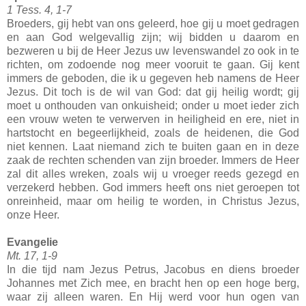
1 Tess. 4, 1-7
Broeders, gij hebt van ons geleerd, hoe gij u moet gedragen
en aan God welgevallig zijn; wij bidden u daarom en
bezweren u bij de Heer Jezus uw levenswandel zo ook in te
richten, om zodoende nog meer vooruit te gaan. Gij kent
immers de geboden, die ik u gegeven heb namens de Heer
Jezus. Dit toch is de wil van God: dat gij heilig wordt; gij
moet u onthouden van onkuisheid; onder u moet ieder zich
een vrouw weten te verwerven in heiligheid en ere, niet in
hartstocht en begeerlijkheid, zoals de heidenen, die God
niet kennen. Laat niemand zich te buiten gaan en in deze
zaak de rechten schenden van zijn broeder. Immers de Heer
zal dit alles wreken, zoals wij u vroeger reeds gezegd en
verzekerd hebben. God immers heeft ons niet geroepen tot
onreinheid, maar om heilig te worden, in Christus Jezus,
onze Heer.
Evangelie
Mt. 17, 1-9
In die tijd nam Jezus Petrus, Jacobus en diens broeder
Johannes met Zich mee, en bracht hen op een hoge berg,
waar zij alleen waren. En Hij werd voor hun ogen van