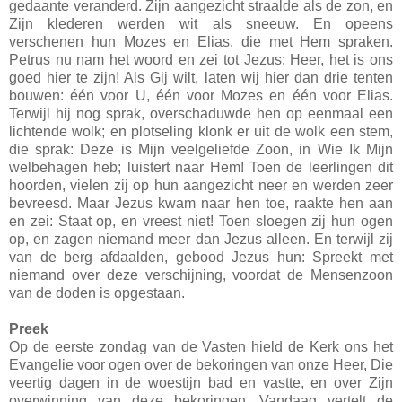
gedaante veranderd. Zijn aangezicht straalde als de zon, en
Zijn klederen werden wit als sneeuw. En opeens
verschenen hun Mozes en Elias, die met Hem spraken.
Petrus nu nam het woord en zei tot Jezus: Heer, het is ons
goed hier te zijn! Als Gij wilt, laten wij hier dan drie tenten
bouwen: één voor U, één voor Mozes en één voor Elias.
Terwijl hij nog sprak, overschaduwde hen op eenmaal een
lichtende wolk; en plotseling klonk er uit de wolk een stem,
die sprak: Deze is Mijn veelgeliefde Zoon, in Wie Ik Mijn
welbehagen heb; luistert naar Hem! Toen de leerlingen dit
hoorden, vielen zij op hun aangezicht neer en werden zeer
bevreesd. Maar Jezus kwam naar hen toe, raakte hen aan
en zei: Staat op, en vreest niet! Toen sloegen zij hun ogen
op, en zagen niemand meer dan Jezus alleen. En terwijl zij
van de berg afdaalden, gebood Jezus hun: Spreekt met
niemand over deze verschijning, voordat de Mensenzoon
van de doden is opgestaan.
Preek
Op de eerste zondag van de Vasten hield de Kerk ons het
Evangelie voor ogen over de bekoringen van onze Heer, Die
veertig dagen in de woestijn bad en vastte, en over Zijn
overwinning van deze bekoringen. Vandaag vertelt de