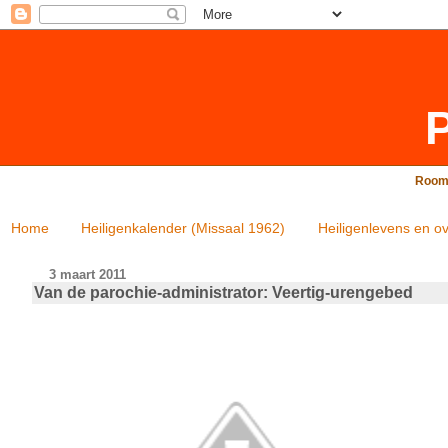
P
Rooms
Home
Heiligenkalender (Missaal 1962)
Heiligenlevens en ov
3 maart 2011
Van de parochie-administrator: Veertig-urengebed