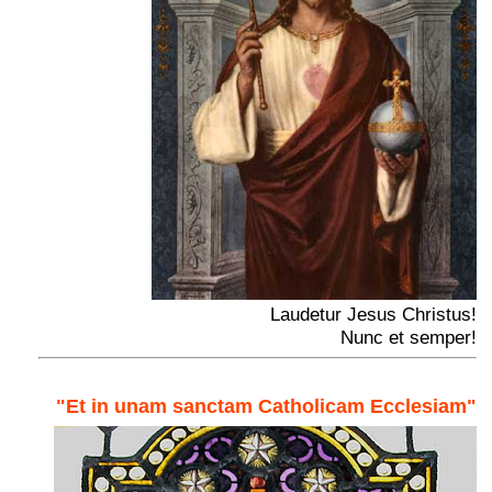
Laudetur Jesus Christus!
Nunc et semper!
"Et in unam sanctam Catholicam Ecclesiam"