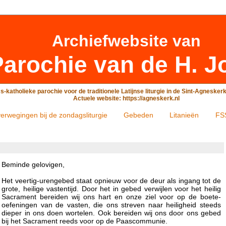
Archiefwebsite
van
arochie van de H. J
-katholieke parochie voor de traditionele Latijnse liturgie in de Sint-Agneske
Actuele website: https://agneskerk.nl
erwegingen bij de zondagsliturgie
Gebeden
Litanieën
FS
Beminde gelovigen,
Het veertig-urengebed staat opnieuw voor de deur als ingang tot de
grote, heilige vastentijd. Door het in gebed verwijlen voor het heilig
Sacrament bereiden wij ons hart en onze ziel voor op de boete-
oefeningen van de vasten, die ons streven naar heiligheid steeds
dieper in ons doen wortelen. Ook bereiden wij ons door ons gebed
bij het Sacrament reeds voor op de Paascommunie.