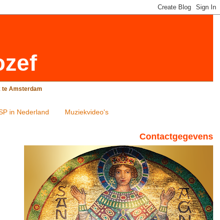
ozef
rk te Amsterdam
SP in Nederland
Muziekvideo's
Contactgegevens