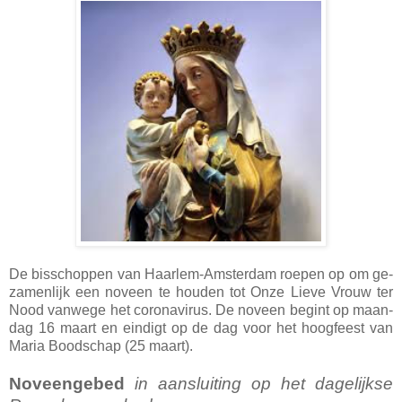
De bis­schop­pen van Haarlem-Amsterdam roepen op om ge­
za­men­lijk een noveen te hou­den tot Onze Lieve Vrouw ter
Nood vanwege het corona­vi­rus. De noveen begint op maan­
dag 16 maart en ein­digt op de dag voor het hoog­feest van
Maria Boodschap (25 maart).
Noveengebed
in aansluiting op het dagelijkse