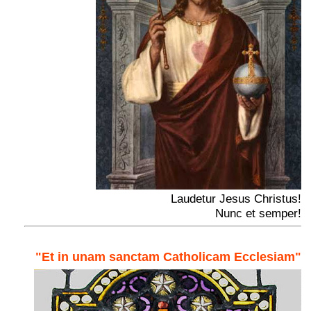
Laudetur Jesus Christus!
Nunc et semper!
"Et in unam sanctam Catholicam Ecclesiam"