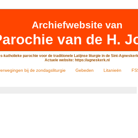
Archiefwebsite
van
arochie van de H. J
-katholieke parochie voor de traditionele Latijnse liturgie in de Sint-Agneske
Actuele website: https://agneskerk.nl
erwegingen bij de zondagsliturgie
Gebeden
Litanieën
FS