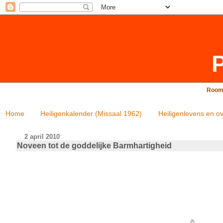
P
Rooms
Home
Heiligenkalender (Missaal 1962)
Heiligenlevens en ov
2 april 2010
Noveen tot de goddelijke Barmhartigheid