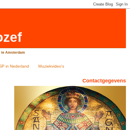
ozef
rk te Amsterdam
SP in Nederland
Muziekvideo's
Contactgegevens